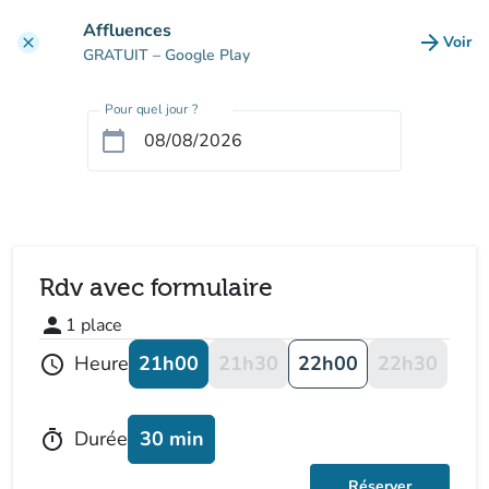
Aller au contenu principal
Affluences
arrow_forward
Voir
clear
(nouve
GRATUIT
– Google Play
Pour quel jour ?
calendar_today
Rdv avec formulaire
person
1
place
21h00
21h30
22h00
22h30
Heure
schedule
30 min
Durée
timer
Réserver