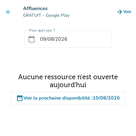
Aller au contenu principal
Affluences
arrow_forward
Voir
clear
(nouve
GRATUIT
– Google Play
Pour quel jour ?
calendar_today
Aucune ressource n'est ouverte
aujourd'hui
date_range
Voir la prochaine disponibilité
:
10/08/2026