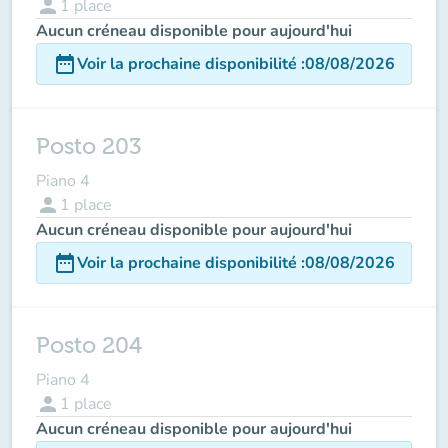
person
1
place
Aucun créneau disponible pour aujourd'hui
date_range
Voir la prochaine disponibilité
:
08/08/2026
Posto 203
Piano 4
person
1
place
Aucun créneau disponible pour aujourd'hui
date_range
Voir la prochaine disponibilité
:
08/08/2026
Posto 204
Piano 4
person
1
place
Aucun créneau disponible pour aujourd'hui