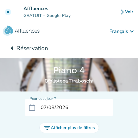
Aller au contenu principal
Affluences
arrow_forward
Voir
clear
(nouve
GRATUIT
– Google Play
keyboard_arrow_down
Français
arrow_left
Réservation
Retour à :
Piano 4
Biblioteca Tiraboschi
Pour quel jour ?
calendar_today
filter_list
Afficher plus de filtres