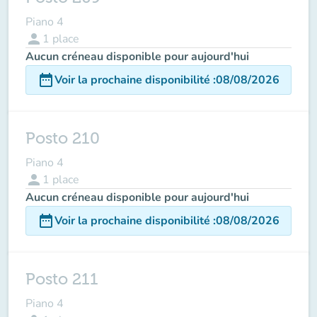
Piano 4
person
1
place
Aucun créneau disponible pour aujourd'hui
date_range
Voir la prochaine disponibilité
:
08/08/2026
Posto 210
Piano 4
person
1
place
Aucun créneau disponible pour aujourd'hui
date_range
Voir la prochaine disponibilité
:
08/08/2026
Posto 211
Piano 4