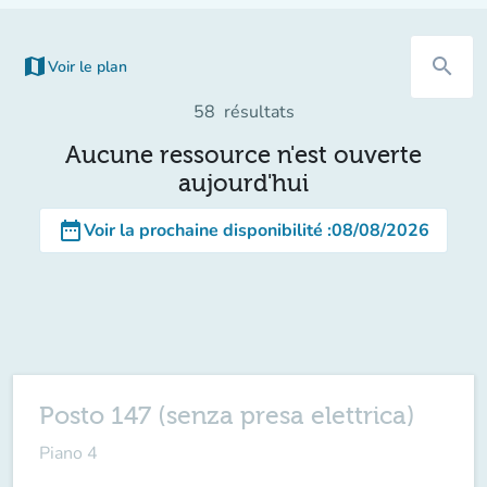
map
search
Voir le plan
58
résultats
Aucune ressource n'est ouverte
aujourd'hui
date_range
Voir la prochaine disponibilité
:
08/08/2026
Posto 147 (senza presa elettrica)
Piano 4