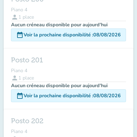
Piano 4
person
1
place
Aucun créneau disponible pour aujourd'hui
date_range
Voir la prochaine disponibilité
:
08/08/2026
Posto 201
Piano 4
person
1
place
Aucun créneau disponible pour aujourd'hui
date_range
Voir la prochaine disponibilité
:
08/08/2026
Posto 202
Piano 4