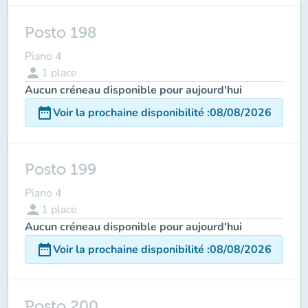
Posto 198
Piano 4
person
1
place
Aucun créneau disponible pour aujourd'hui
date_range
Voir la prochaine disponibilité
:
08/08/2026
Posto 199
Piano 4
person
1
place
Aucun créneau disponible pour aujourd'hui
date_range
Voir la prochaine disponibilité
:
08/08/2026
Posto 200