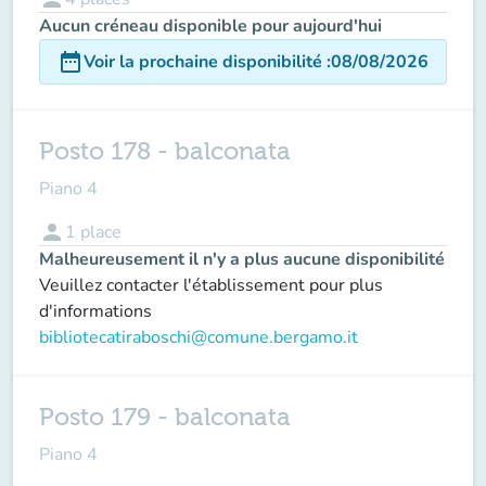
Aucun créneau disponible pour aujourd'hui
date_range
Voir la prochaine disponibilité
:
08/08/2026
Posto 178 - balconata
Piano 4
person
1
place
Malheureusement il n'y a plus aucune disponibilité
Veuillez contacter l'établissement pour plus
d'informations
bibliotecatiraboschi@comune.bergamo.it
Posto 179 - balconata
Piano 4