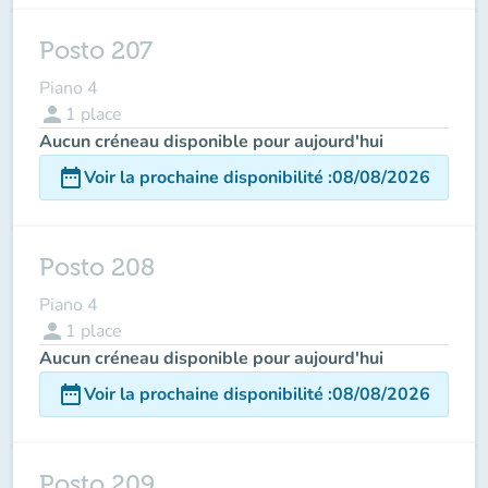
Posto 207
Piano 4
person
1
place
Aucun créneau disponible pour aujourd'hui
date_range
Voir la prochaine disponibilité
:
08/08/2026
Posto 208
Piano 4
person
1
place
Aucun créneau disponible pour aujourd'hui
date_range
Voir la prochaine disponibilité
:
08/08/2026
Posto 209