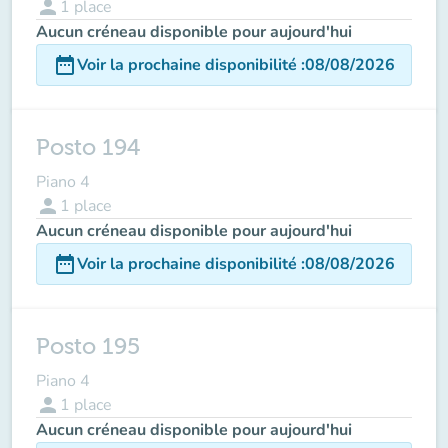
person
1
place
Aucun créneau disponible pour aujourd'hui
date_range
Voir la prochaine disponibilité
:
08/08/2026
Posto 194
Piano 4
person
1
place
Aucun créneau disponible pour aujourd'hui
date_range
Voir la prochaine disponibilité
:
08/08/2026
Posto 195
Piano 4
person
1
place
Aucun créneau disponible pour aujourd'hui