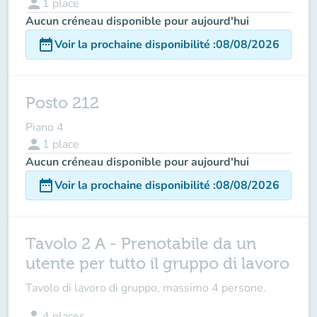
person
1
place
Aucun créneau disponible pour aujourd'hui
date_range
Voir la prochaine disponibilité
:
08/08/2026
Posto 212
Piano 4
person
1
place
Aucun créneau disponible pour aujourd'hui
date_range
Voir la prochaine disponibilité
:
08/08/2026
Tavolo 2 A - Prenotabile da un
utente per tutto il gruppo di lavoro
Tavolo di lavoro di gruppo, massimo 4 persone.
person
4
places