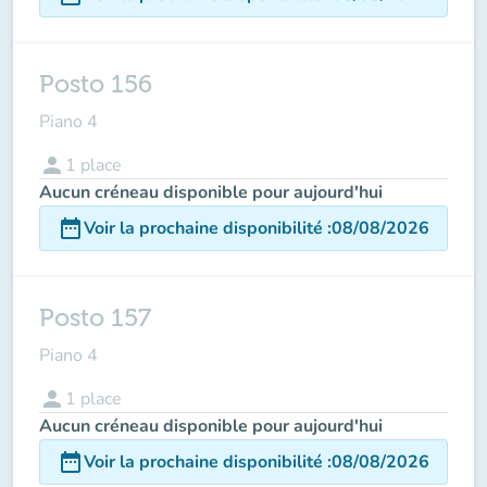
Posto 156
Piano 4
person
1
place
Aucun créneau disponible pour aujourd'hui
date_range
Voir la prochaine disponibilité
:
08/08/2026
Posto 157
Piano 4
person
1
place
Aucun créneau disponible pour aujourd'hui
date_range
Voir la prochaine disponibilité
:
08/08/2026