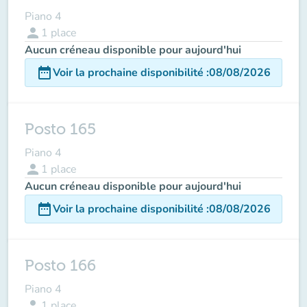
Piano 4
person
1
place
Aucun créneau disponible pour aujourd'hui
date_range
Voir la prochaine disponibilité
:
08/08/2026
Posto 165
Piano 4
person
1
place
Aucun créneau disponible pour aujourd'hui
date_range
Voir la prochaine disponibilité
:
08/08/2026
Posto 166
Piano 4
person
1
place