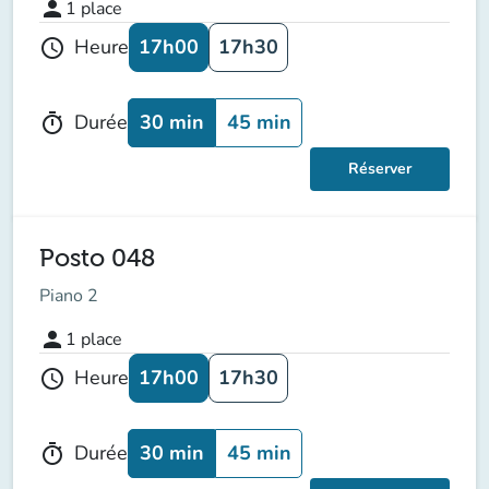
person
1
place
17h00
17h30
Heure
schedule
30 min
45 min
Durée
timer
Réserver
Posto 048
Piano 2
person
1
place
17h00
17h30
Heure
schedule
30 min
45 min
Durée
timer