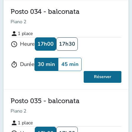
Posto 034 - balconata
Piano 2
person
1
place
17h00
17h30
Heure
schedule
30 min
45 min
Durée
timer
Réserver
Posto 035 - balconata
Piano 2
person
1
place