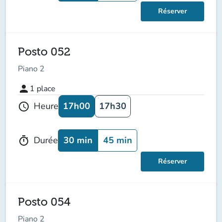
Réserver
Posto 052
Piano 2
person
1
place
17h00
17h30
Heure
schedule
30 min
45 min
Durée
timer
Réserver
Posto 054
Piano 2