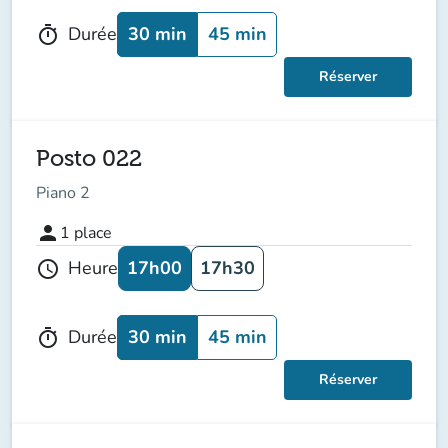
30 min
45 min
Durée
timer
Réserver
Posto 022
Piano 2
person
1
place
17h00
17h30
Heure
schedule
30 min
45 min
Durée
timer
Réserver