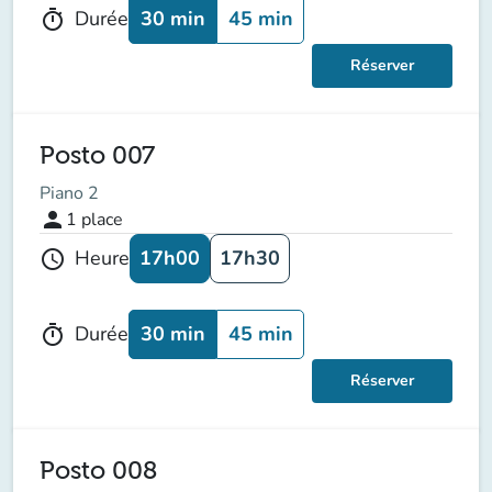
30 min
45 min
Durée
timer
Réserver
Posto 007
Piano 2
person
1
place
17h00
17h30
Heure
schedule
30 min
45 min
Durée
timer
Réserver
Posto 008