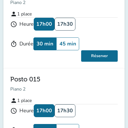
Piano 2
person
1
place
17h00
17h30
Heure
schedule
30 min
45 min
Durée
timer
Réserver
Posto 015
Piano 2
person
1
place
17h00
17h30
Heure
schedule