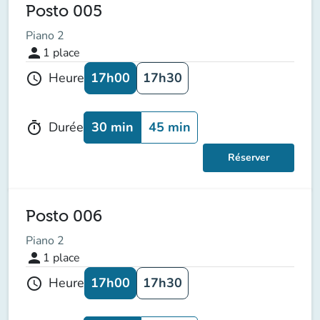
Posto 005
Piano 2
person
1
place
17h00
17h30
Heure
schedule
30 min
45 min
Durée
timer
Réserver
Posto 006
Piano 2
person
1
place
17h00
17h30
Heure
schedule