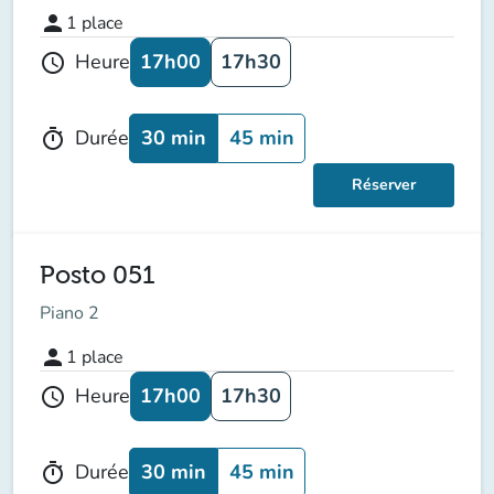
person
1
place
17h00
17h30
Heure
schedule
30 min
45 min
Durée
timer
Réserver
Posto 051
Piano 2
person
1
place
17h00
17h30
Heure
schedule
30 min
45 min
Durée
timer