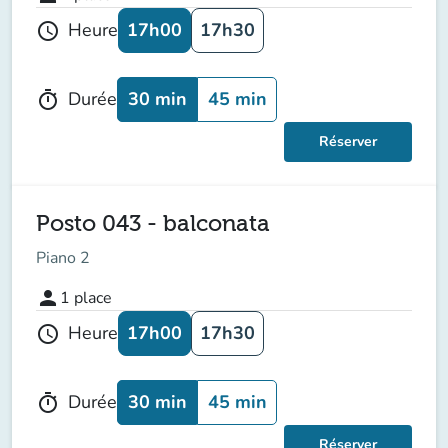
17h00
17h30
Heure
schedule
30 min
45 min
Durée
timer
Réserver
Posto 043 - balconata
Piano 2
person
1
place
17h00
17h30
Heure
schedule
30 min
45 min
Durée
timer
Réserver