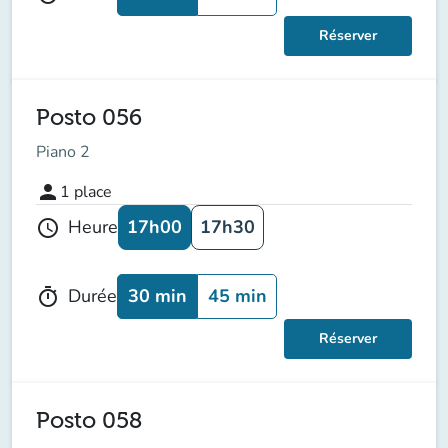
Réserver
Posto 056
Piano 2
person
1
place
17h00
17h30
Heure
schedule
30 min
45 min
Durée
timer
Réserver
Posto 058