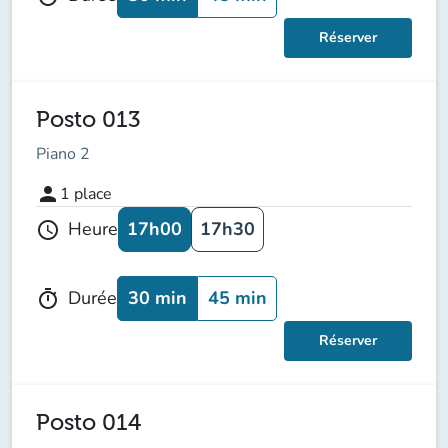
Réserver
Posto 013
Piano 2
person
1
place
17h00
17h30
Heure
schedule
30 min
45 min
Durée
timer
Réserver
Posto 014