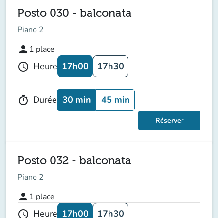
Posto 030 - balconata
Piano 2
person
1
place
17h00
17h30
Heure
schedule
30 min
45 min
Durée
timer
Réserver
Posto 032 - balconata
Piano 2
person
1
place
17h00
17h30
Heure
schedule