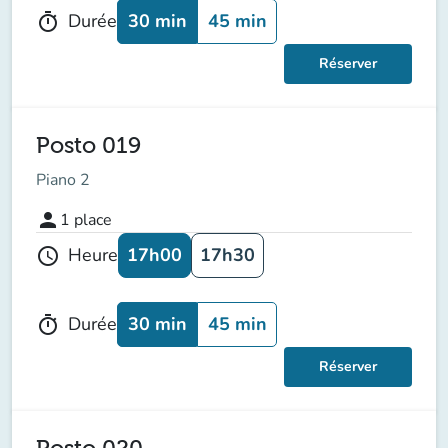
30 min
45 min
Durée
timer
Réserver
Posto 019
Piano 2
person
1
place
17h00
17h30
Heure
schedule
30 min
45 min
Durée
timer
Réserver