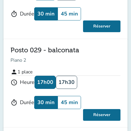
30 min
45 min
Durée
timer
Réserver
Posto 029 - balconata
Piano 2
person
1
place
17h00
17h30
Heure
schedule
30 min
45 min
Durée
timer
Réserver