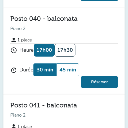
Posto 040 - balconata
Piano 2
person
1
place
17h00
17h30
Heure
schedule
30 min
45 min
Durée
timer
Réserver
Posto 041 - balconata
Piano 2
person
1
place