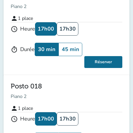
Piano 2
person
1
place
17h00
17h30
Heure
schedule
30 min
45 min
Durée
timer
Réserver
Posto 018
Piano 2
person
1
place
17h00
17h30
Heure
schedule