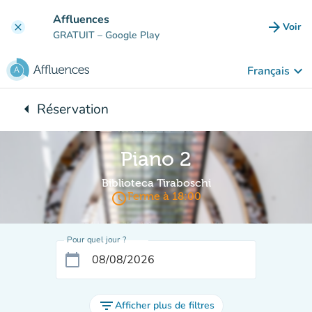
Aller au contenu principal
Affluences
arrow_forward
Voir
clear
(nouve
GRATUIT
– Google Play
keyboard_arrow_down
Français
arrow_left
Réservation
Retour à :
Piano 2
Biblioteca Tiraboschi
access_time
Ferme à 18:00
Pour quel jour ?
calendar_today
filter_list
Afficher plus de filtres