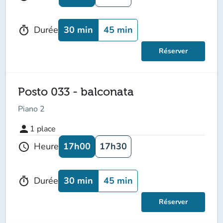
30 min
45 min
Durée
timer
Réserver
Posto 033 - balconata
Piano 2
person
1
place
17h00
17h30
Heure
schedule
30 min
45 min
Durée
timer
Réserver