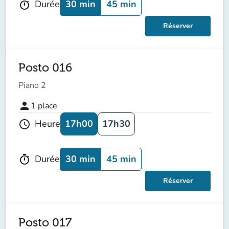
30 min
45 min
Durée
timer
Réserver
Posto 016
Piano 2
person
1
place
17h00
17h30
Heure
schedule
30 min
45 min
Durée
timer
Réserver
Posto 017