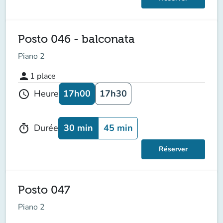
Posto 046 - balconata
Piano 2
person
1
place
17h00
17h30
Heure
schedule
30 min
45 min
Durée
timer
Réserver
Posto 047
Piano 2