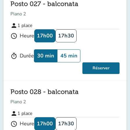
Posto 027 - balconata
Piano 2
person
1
place
17h00
17h30
Heure
schedule
30 min
45 min
Durée
timer
Réserver
Posto 028 - balconata
Piano 2
person
1
place
17h00
17h30
Heure
schedule