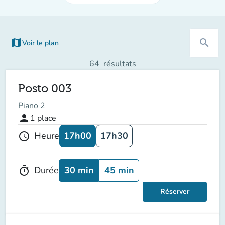
map
search
Voir le plan
64
résultats
Posto 003
Piano 2
person
1
place
17h00
17h30
Heure
schedule
30 min
45 min
Durée
timer
Réserver