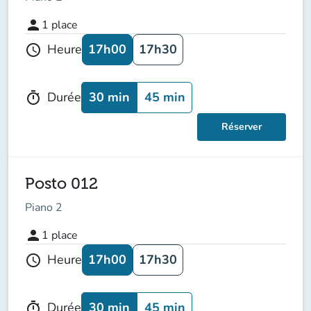
person
1
place
17h00
17h30
Heure
schedule
30 min
45 min
Durée
timer
Réserver
Posto 012
Piano 2
person
1
place
17h00
17h30
Heure
schedule
30 min
45 min
Durée
timer