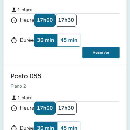
person
1
place
17h00
17h30
Heure
schedule
30 min
45 min
Durée
timer
Réserver
Posto 055
Piano 2
person
1
place
17h00
17h30
Heure
schedule
30 min
45 min
Durée
timer