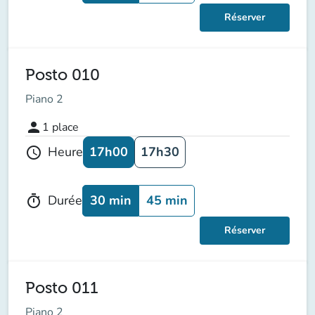
Réserver
Posto 010
Piano 2
person
1
place
17h00
17h30
Heure
schedule
30 min
45 min
Durée
timer
Réserver
Posto 011
Piano 2