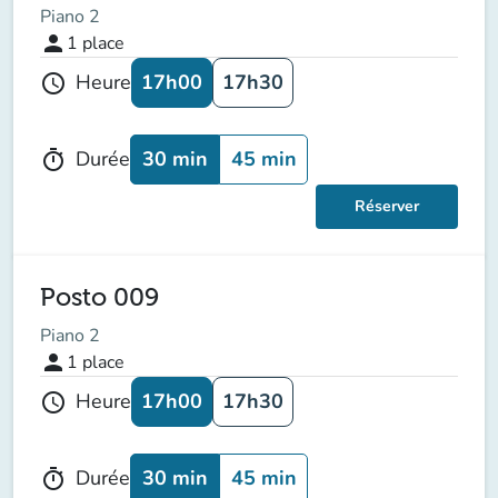
Piano 2
person
1
place
17h00
17h30
Heure
schedule
30 min
45 min
Durée
timer
Réserver
Posto 009
Piano 2
person
1
place
17h00
17h30
Heure
schedule
30 min
45 min
Durée
timer