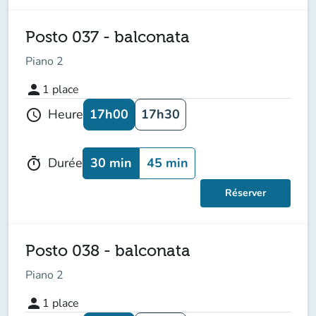
Posto 037 - balconata
Piano 2
person
1
place
17h00
17h30
Heure
schedule
30 min
45 min
Durée
timer
Réserver
Posto 038 - balconata
Piano 2
person
1
place