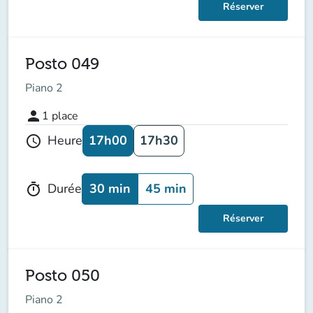
Réserver
Posto 049
Piano 2
person
1
place
17h00
17h30
Heure
schedule
30 min
45 min
Durée
timer
Réserver
Posto 050
Piano 2