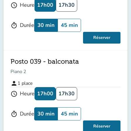
17h00
17h30
Heure
schedule
30 min
45 min
Durée
timer
Réserver
Posto 039 - balconata
Piano 2
person
1
place
17h00
17h30
Heure
schedule
30 min
45 min
Durée
timer
Réserver