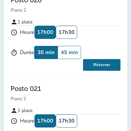
Posto 020
Piano 2
person
1
place
17h00
17h30
Heure
schedule
30 min
45 min
Durée
timer
Réserver
Posto 021
Piano 2
person
1
place
17h00
17h30
Heure
schedule