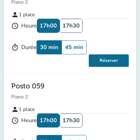
Piano 2
person
1
place
17h00
17h30
Heure
schedule
30 min
45 min
Durée
timer
Réserver
Posto 059
Piano 2
person
1
place
17h00
17h30
Heure
schedule