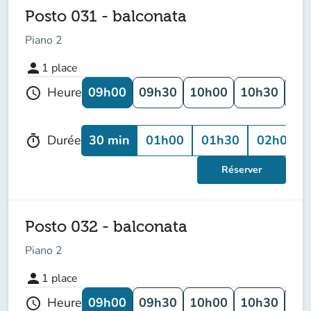
Posto 031 - balconata
Piano 2
person
1
place
09h00
09h30
10h00
10h30
11
Heure
schedule
30 min
01h00
01h30
02h00
Durée
timer
Réserver
Posto 032 - balconata
Piano 2
person
1
place
09h00
09h30
10h00
10h30
11
Heure
schedule