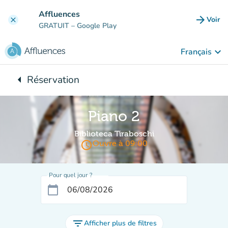
Aller au contenu principal
Affluences
arrow_forward
Voir
clear
(nouve
GRATUIT
– Google Play
keyboard_arrow_down
Français
arrow_left
Réservation
Retour à :
Piano 2
Biblioteca Tiraboschi
access_time
Ouvre à 09:00
Pour quel jour ?
calendar_today
filter_list
Afficher plus de filtres