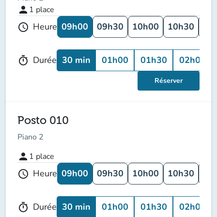
person
1
place
09h00
09h30
10h00
10h30
11
Heure
schedule
30 min
01h00
01h30
02h00
Durée
timer
Réserver
Posto 010
Piano 2
person
1
place
09h00
09h30
10h00
10h30
11
Heure
schedule
30 min
01h00
01h30
02h00
Durée
timer