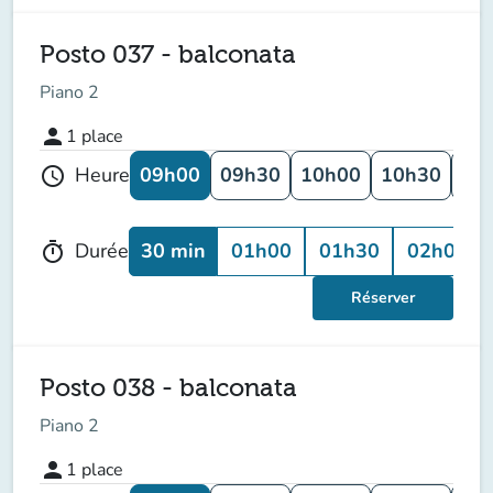
Posto 037 - balconata
Piano 2
person
1
place
09h00
09h30
10h00
10h30
11
Heure
schedule
30 min
01h00
01h30
02h00
Durée
timer
Réserver
Posto 038 - balconata
Piano 2
person
1
place