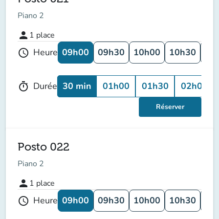
Piano 2
person
1
place
09h00
09h30
10h00
10h30
11
Heure
schedule
30 min
01h00
01h30
02h00
Durée
timer
Réserver
Posto 022
Piano 2
person
1
place
09h00
09h30
10h00
10h30
11
Heure
schedule