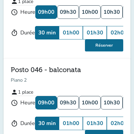
person
1
place
09h00
09h30
10h00
10h30
11
Heure
schedule
30 min
01h00
01h30
02h00
Durée
timer
Réserver
Posto 046 - balconata
Piano 2
person
1
place
09h00
09h30
10h00
10h30
11
Heure
schedule
30 min
01h00
01h30
02h00
Durée
timer