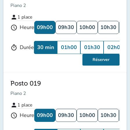
Piano 2
person
1
place
09h00
09h30
10h00
10h30
11
Heure
schedule
30 min
01h00
01h30
02h00
Durée
timer
Réserver
Posto 019
Piano 2
person
1
place
09h00
09h30
10h00
10h30
11
Heure
schedule