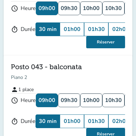
09h00
09h30
10h00
10h30
11
Heure
schedule
30 min
01h00
01h30
02h00
Durée
timer
Réserver
Posto 043 - balconata
Piano 2
person
1
place
09h00
09h30
10h00
10h30
11
Heure
schedule
30 min
01h00
01h30
02h00
Durée
timer
Réserver