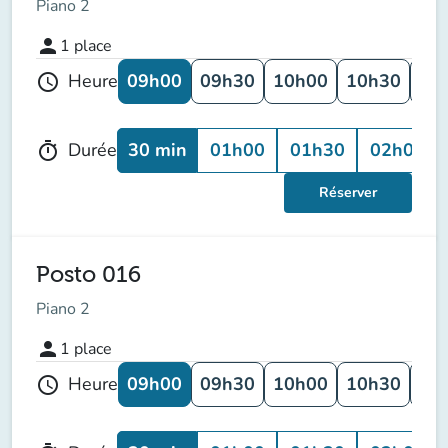
Piano 2
person
1
place
09h00
09h30
10h00
10h30
11
Heure
schedule
30 min
01h00
01h30
02h00
Durée
timer
Réserver
Posto 016
Piano 2
person
1
place
09h00
09h30
10h00
10h30
11
Heure
schedule