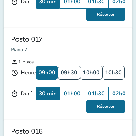
30 min
01h00
01h30
02h00
Durée
timer
Réserver
Posto 017
Piano 2
person
1
place
09h00
09h30
10h00
10h30
11
Heure
schedule
30 min
01h00
01h30
02h00
Durée
timer
Réserver
Posto 018