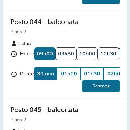
Posto 044 - balconata
Piano 2
person
1
place
09h00
09h30
10h00
10h30
11
Heure
schedule
30 min
01h00
01h30
02h00
Durée
timer
Réserver
Posto 045 - balconata
Piano 2