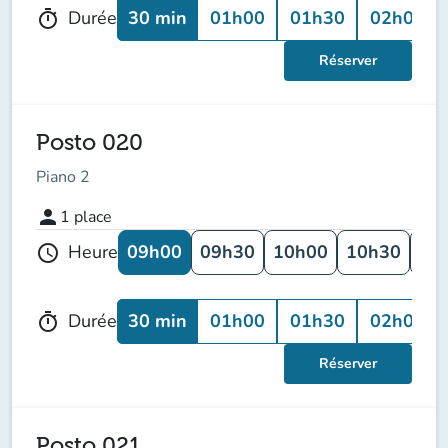
30 min
01h00
01h30
02h00
Durée
timer
Réserver
Posto 020
Piano 2
person
1
place
09h00
09h30
10h00
10h30
11
Heure
schedule
30 min
01h00
01h30
02h00
Durée
timer
Réserver
Posto 021