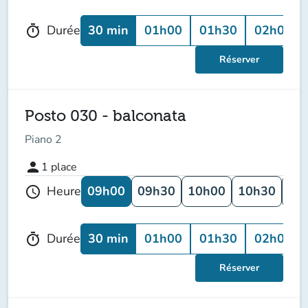
30 min
01h00
01h30
02h00
Durée
timer
Réserver
Posto 030 - balconata
Piano 2
person
1
place
09h00
09h30
10h00
10h30
11
Heure
schedule
30 min
01h00
01h30
02h00
Durée
timer
Réserver