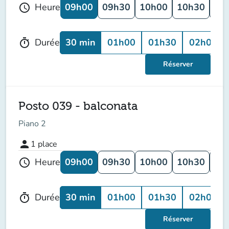
09h00
09h30
10h00
10h30
11
Heure
schedule
30 min
01h00
01h30
02h00
Durée
timer
Réserver
Posto 039 - balconata
Piano 2
person
1
place
09h00
09h30
10h00
10h30
11
Heure
schedule
30 min
01h00
01h30
02h00
Durée
timer
Réserver