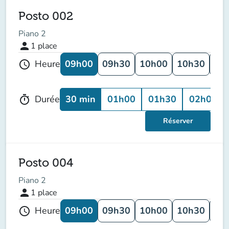
Posto 002
Piano 2
person
1
place
09h00
09h30
10h00
10h30
11
Heure
schedule
30 min
01h00
01h30
02h00
Durée
timer
Réserver
Posto 004
Piano 2
person
1
place
09h00
09h30
10h00
10h30
11
Heure
schedule