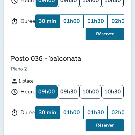
09h00
09h30
10h00
10h30
11
Heure
schedule
30 min
01h00
01h30
02h00
Durée
timer
Réserver
Posto 036 - balconata
Piano 2
person
1
place
09h00
09h30
10h00
10h30
11
Heure
schedule
30 min
01h00
01h30
02h00
Durée
timer
Réserver