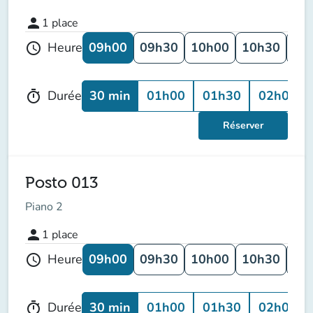
person
1
place
09h00
09h30
10h00
10h30
11
Heure
schedule
30 min
01h00
01h30
02h00
Durée
timer
Réserver
Posto 013
Piano 2
person
1
place
09h00
09h30
10h00
10h30
11
Heure
schedule
30 min
01h00
01h30
02h00
Durée
timer