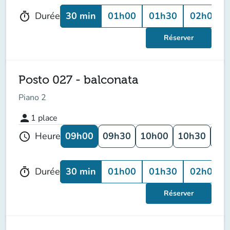
30 min
01h00
01h30
02h00
Durée
timer
Réserver
Posto 027 - balconata
Piano 2
person
1
place
09h00
09h30
10h00
10h30
11
Heure
schedule
30 min
01h00
01h30
02h00
Durée
timer
Réserver