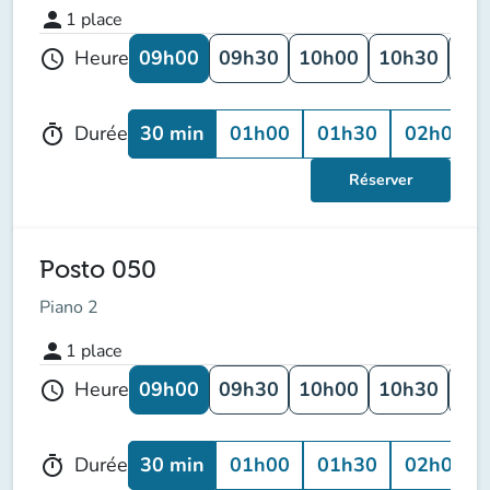
person
1
place
09h00
09h30
10h00
10h30
11
Heure
schedule
30 min
01h00
01h30
02h00
Durée
timer
Réserver
Posto 050
Piano 2
person
1
place
09h00
09h30
10h00
10h30
11
Heure
schedule
30 min
01h00
01h30
02h00
Durée
timer