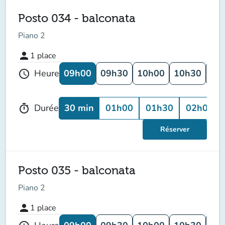
Posto 034 - balconata
Piano 2
person
1
place
09h00
09h30
10h00
10h30
11
Heure
schedule
30 min
01h00
01h30
02h00
Durée
timer
Réserver
Posto 035 - balconata
Piano 2
person
1
place