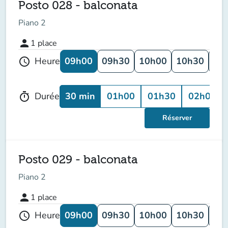
Posto 028 - balconata
Piano 2
person
1
place
09h00
09h30
10h00
10h30
11
Heure
schedule
30 min
01h00
01h30
02h00
Durée
timer
Réserver
Posto 029 - balconata
Piano 2
person
1
place
09h00
09h30
10h00
10h30
11
Heure
schedule