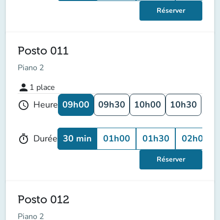
Réserver
Posto 011
Piano 2
person
1
place
09h00
09h30
10h00
10h30
11
Heure
schedule
30 min
01h00
01h30
02h00
Durée
timer
Réserver
Posto 012
Piano 2