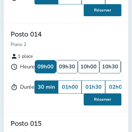
Réserver
Posto 014
Piano 2
person
1
place
09h00
09h30
10h00
10h30
11
Heure
schedule
30 min
01h00
01h30
02h00
Durée
timer
Réserver
Posto 015