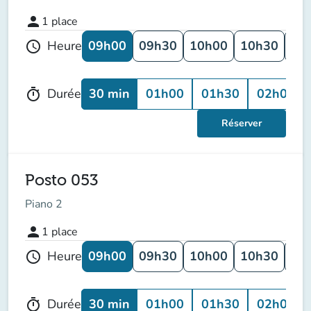
person
1
place
09h00
09h30
10h00
10h30
11
Heure
schedule
30 min
01h00
01h30
02h00
Durée
timer
Réserver
Posto 053
Piano 2
person
1
place
09h00
09h30
10h00
10h30
11
Heure
schedule
30 min
01h00
01h30
02h00
Durée
timer