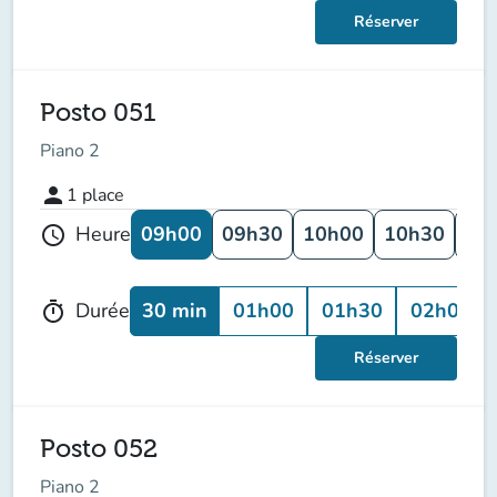
Réserver
Posto 051
Piano 2
person
1
place
09h00
09h30
10h00
10h30
11
Heure
schedule
30 min
01h00
01h30
02h00
Durée
timer
Réserver
Posto 052
Piano 2