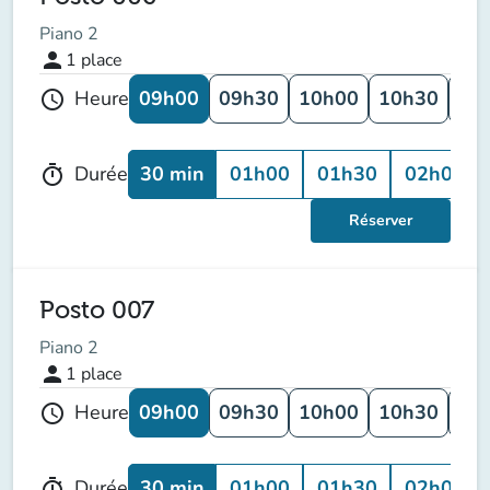
Piano 2
person
1
place
09h00
09h30
10h00
10h30
11
Heure
schedule
30 min
01h00
01h30
02h00
Durée
timer
Réserver
Posto 007
Piano 2
person
1
place
09h00
09h30
10h00
10h30
11
Heure
schedule
30 min
01h00
01h30
02h00
Durée
timer