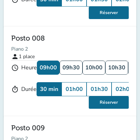
Réserver
Posto 008
Piano 2
person
1
place
09h00
09h30
10h00
10h30
11
Heure
schedule
30 min
01h00
01h30
02h00
Durée
timer
Réserver
Posto 009
Piano 2