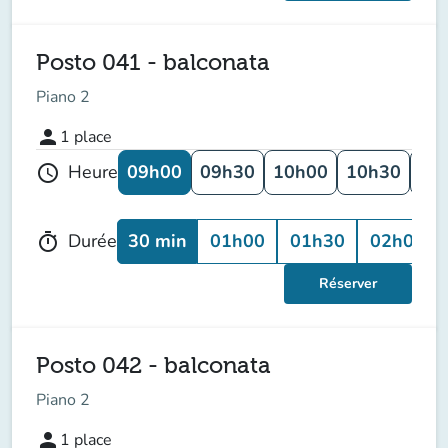
Posto 041 - balconata
Piano 2
person
1
place
09h00
09h30
10h00
10h30
11
Heure
schedule
30 min
01h00
01h30
02h00
Durée
timer
Réserver
Posto 042 - balconata
Piano 2
person
1
place