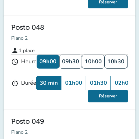
Réserver
Posto 048
Piano 2
person
1
place
09h00
09h30
10h00
10h30
11
Heure
schedule
30 min
01h00
01h30
02h00
Durée
timer
Réserver
Posto 049
Piano 2