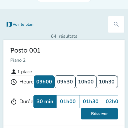
map
search
Voir le plan
64
résultats
Posto 001
Piano 2
person
1
place
09h00
09h30
10h00
10h30
11
Heure
schedule
30 min
01h00
01h30
02h00
Durée
timer
Réserver