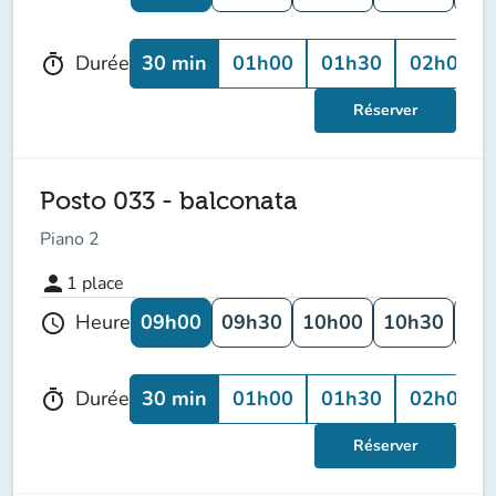
30 min
01h00
01h30
02h00
Durée
timer
Réserver
Posto 033 - balconata
Piano 2
person
1
place
09h00
09h30
10h00
10h30
11
Heure
schedule
30 min
01h00
01h30
02h00
Durée
timer
Réserver