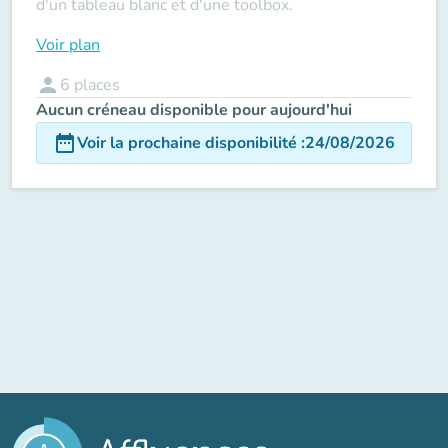
d'un tableau blanc et d'une toolbox.
Voir plan
person
6
places
Aucun créneau disponible pour aujourd'hui
date_range
Voir la prochaine disponibilité
:
24/08/2026