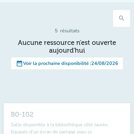
search
5
résultats
Aucune ressource n'est ouverte
aujourd'hui
date_range
Voir la prochaine disponibilité
:
24/08/2026
B0-102
Salle disponible à la bibliothèque côté Jaurès.
Equipée d'un écran de partage avec la