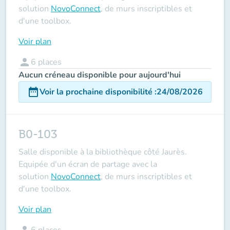
solution
NovoConnect
, de murs inscriptibles et
d'une toolbox.
Voir plan
person
6
places
Aucun créneau disponible pour aujourd'hui
date_range
Voir la prochaine disponibilité
:
24/08/2026
B0-103
Salle disponible à la bibliothèque côté Jaurès.
Equipée d'un écran de partage avec la
solution
NovoConnect
, de murs inscriptibles et
d'une toolbox.
Voir plan
person
6
places