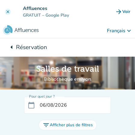
Aller au contenu principal
Affluences
arrow_forward
Voir
clear
(nouve
GRATUIT
– Google Play
keyboard_arrow_down
Français
arrow_left
Réservation
Retour à :
Salles de travail
Bibliothèque emlyon
Pour quel jour ?
calendar_today
filter_list
Afficher plus de filtres