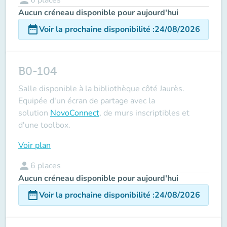
Aucun créneau disponible pour aujourd'hui
date_range
Voir la prochaine disponibilité
:
24/08/2026
B0-104
Salle disponible à la bibliothèque côté Jaurès.
Equipée d'un écran de partage avec la
solution
NovoConnect
, de murs inscriptibles et
d'une toolbox.
Voir plan
person
6
places
Aucun créneau disponible pour aujourd'hui
date_range
Voir la prochaine disponibilité
:
24/08/2026