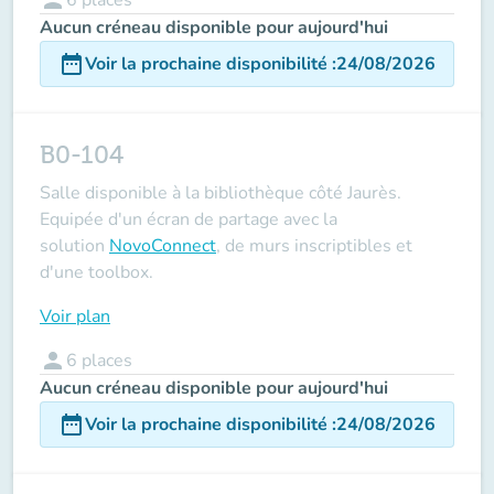
Aucun créneau disponible pour aujourd'hui
date_range
Voir la prochaine disponibilité
:
24/08/2026
B0-104
Salle disponible à la bibliothèque côté Jaurès.
Equipée d'un écran de partage avec la
solution
NovoConnect
, de murs inscriptibles et
d'une toolbox.
Voir plan
person
6
places
Aucun créneau disponible pour aujourd'hui
date_range
Voir la prochaine disponibilité
:
24/08/2026