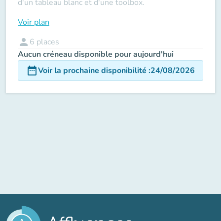
d'un tableau blanc et d'une toolbox.
Voir plan
person
6
places
Aucun créneau disponible pour aujourd'hui
date_range
Voir la prochaine disponibilité
:
24/08/2026