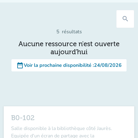
search
5
résultats
Aucune ressource n'est ouverte
aujourd'hui
date_range
Voir la prochaine disponibilité
:
24/08/2026
B0-102
Salle disponible à la bibliothèque côté Jaurès.
Equipée d'un écran de partage avec la