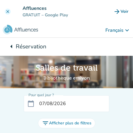
Aller au contenu principal
Affluences
arrow_forward
Voir
clear
(nouve
GRATUIT
– Google Play
keyboard_arrow_down
Français
arrow_left
Réservation
Retour à :
Salles de travail
Bibliothèque emlyon
Pour quel jour ?
calendar_today
filter_list
Afficher plus de filtres