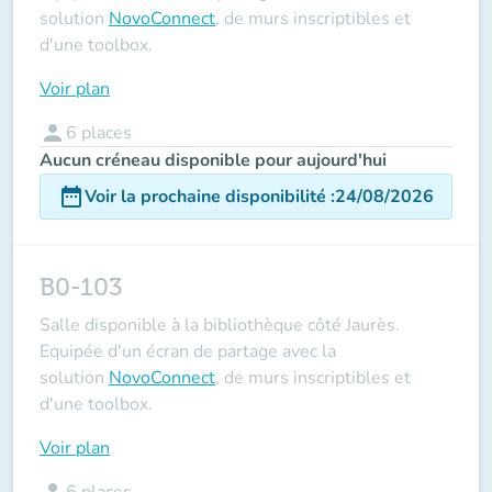
solution
NovoConnect
, de murs inscriptibles et
d'une toolbox.
Voir plan
person
6
places
Aucun créneau disponible pour aujourd'hui
date_range
Voir la prochaine disponibilité
:
24/08/2026
B0-103
Salle disponible à la bibliothèque côté Jaurès.
Equipée d'un écran de partage avec la
solution
NovoConnect
, de murs inscriptibles et
d'une toolbox.
Voir plan
person
6
places