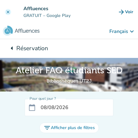
Aller au contenu principal
Affluences
arrow_forward
Voir
clear
(nouve
GRATUIT
– Google Play
keyboard_arrow_down
Français
arrow_left
Réservation
Retour à :
Atelier FAQ étudiants SED
Bibliothèques UT2J
Pour quel jour ?
calendar_today
filter_list
Afficher plus de filtres