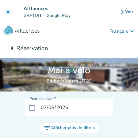
Aller au contenu principal
Affluences
arrow_forward
Voir
clear
(nouve
GRATUIT
– Google Play
keyboard_arrow_down
Français
arrow_left
Réservation
Retour à :
Mai à vélo
Bibliothèques UT2J
Pour quel jour ?
calendar_today
filter_list
Afficher plus de filtres