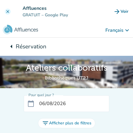
Aller au contenu principal
Affluences
arrow_forward
Voir
clear
(nouve
GRATUIT
– Google Play
keyboard_arrow_down
Français
arrow_left
Réservation
Retour à :
Ateliers collaboratifs
Bibliothèques UT2J
Pour quel jour ?
calendar_today
filter_list
Afficher plus de filtres