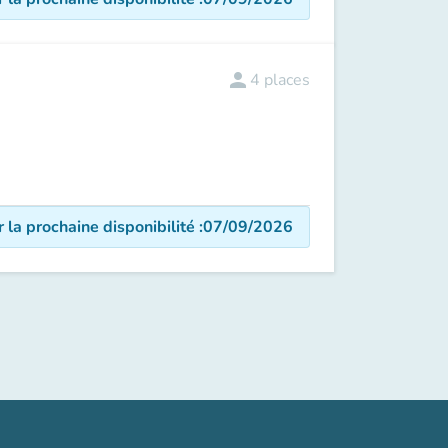
person
4
places
r la prochaine disponibilité
:
07/09/2026