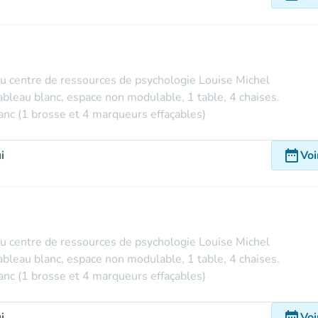
e du centre de ressources de psychologie Louise Michel
tableau blanc, espace non modulable, 1 table, 4 chaises.
lanc (1 brosse et 4 marqueurs effaçables)
date_range
i
Voi
e du centre de ressources de psychologie Louise Michel
tableau blanc, espace non modulable, 1 table, 4 chaises.
lanc (1 brosse et 4 marqueurs effaçables)
date_range
i
Voi