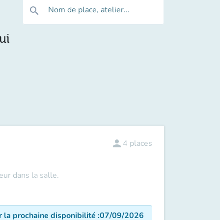
Nom de place, atelier...
search
ui
person
4
places
ur dans la salle.
r la prochaine disponibilité
:
07/09/2026