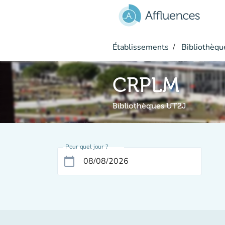
Aller au contenu principal
Établissements
Bibliothèque
CRPLM
Bibliothèques UT2J
Pour quel jour ?
calendar_today