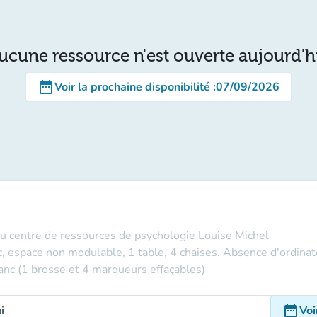
ucune ressource n'est ouverte aujourd'h
date_range
Voir la prochaine disponibilité
:
07/09/2026
e du centre de ressources de psychologie Louise Michel
c, espace non modulable, 1 table, 4 chaises. Absence d'ordinate
lanc (1 brosse et 4 marqueurs effaçables)
date_range
i
Voi