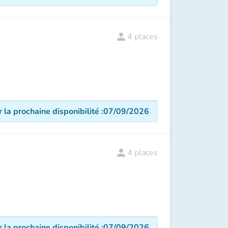
person
4
places
r la prochaine disponibilité
:
07/09/2026
person
4
places
r la prochaine disponibilité
:
07/09/2026