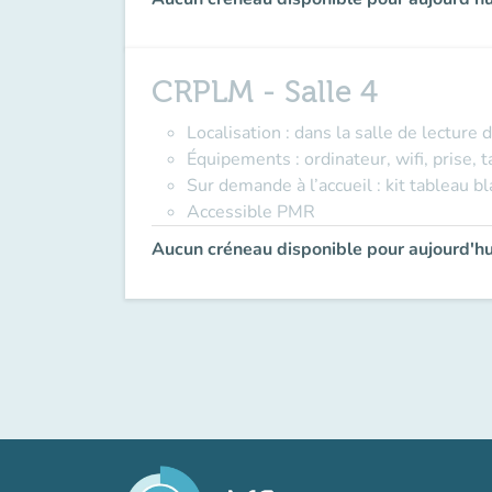
CRPLM - Salle 4
Localisation : dans la salle de lectur
Équipements : ordinateur, wifi, prise, 
Sur demande à l’accueil : kit tableau b
Accessible PMR
Aucun créneau disponible pour aujourd'hu