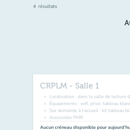
4
résultats
A
CRPLM - Salle 1
Localisation : dans la salle de lectur
Équipements : wifi, prise, tableau blan
Sur demande à l’accueil : kit tableau b
Accessible PMR
Aucun créneau disponible pour aujourd'hu