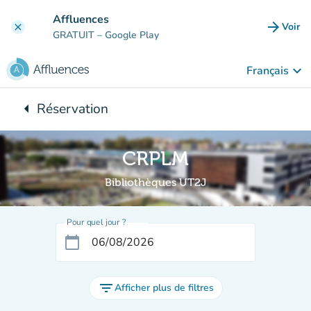
Aller au contenu principal
Affluences
arrow_forward
Voir
clear
(nouve
GRATUIT
– Google Play
keyboard_arrow_down
Français
arrow_left
Réservation
Retour à :
CRPLM
Bibliothèques UT2J
Pour quel jour ?
calendar_today
filter_list
Afficher plus de filtres