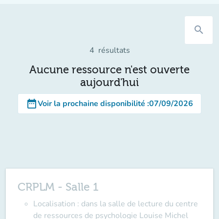
search
4
résultats
Aucune ressource n'est ouverte
aujourd'hui
date_range
Voir la prochaine disponibilité
:
07/09/2026
CRPLM - Salle 1
Localisation : dans la salle de lecture du centre
de ressources de psychologie Louise Michel