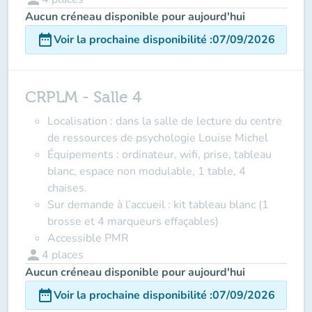
Aucun créneau disponible pour aujourd'hui
date_range
Voir la prochaine disponibilité
:
07/09/2026
CRPLM - Salle 4
Localisation : dans la salle de lecture du centre
de ressources de psychologie Louise Michel
Équipements : ordinateur, wifi, prise, tableau
blanc, espace non modulable, 1 table, 4
chaises.
Sur demande à l’accueil : kit tableau blanc (1
brosse et 4 marqueurs effaçables)
Accessible PMR
person
4
places
Aucun créneau disponible pour aujourd'hui
date_range
Voir la prochaine disponibilité
:
07/09/2026