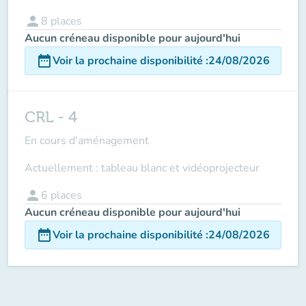
person
8
places
Aucun créneau disponible pour aujourd'hui
date_range
Voir la prochaine disponibilité
:
24/08/2026
CRL - 4
En cours d'aménagement
Actuellement : tableau blanc et vidéoprojecteur
person
6
places
Aucun créneau disponible pour aujourd'hui
date_range
Voir la prochaine disponibilité
:
24/08/2026