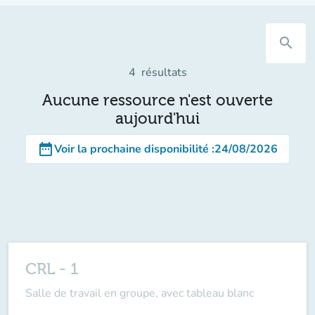
search
4
résultats
Aucune ressource n'est ouverte
aujourd'hui
date_range
Voir la prochaine disponibilité
:
24/08/2026
CRL - 1
Salle de travail en groupe, avec tableau blanc