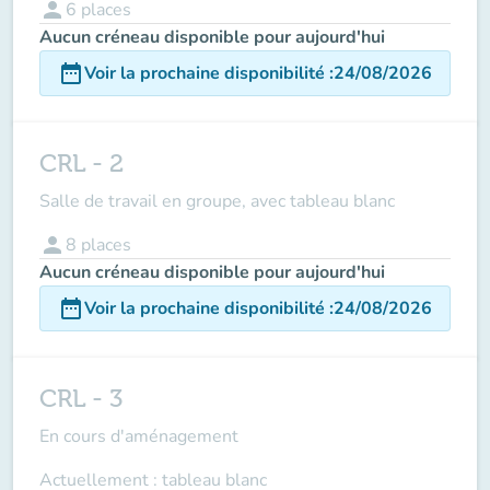
person
6
places
Aucun créneau disponible pour aujourd'hui
date_range
Voir la prochaine disponibilité
:
24/08/2026
CRL - 2
Salle de travail en groupe, avec tableau blanc
person
8
places
Aucun créneau disponible pour aujourd'hui
date_range
Voir la prochaine disponibilité
:
24/08/2026
CRL - 3
En cours d'aménagement
Actuellement : tableau blanc