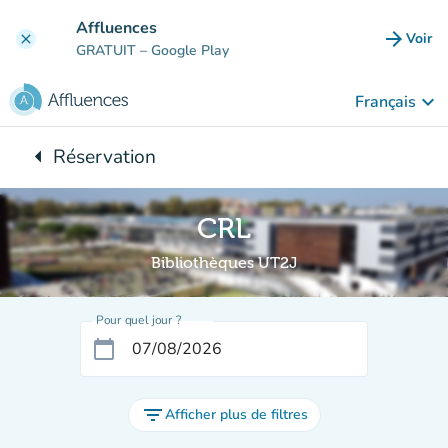
Aller au contenu principal
Affluences
arrow_forward
Voir
clear
(nouve
GRATUIT
– Google Play
keyboard_arrow_down
Français
arrow_left
Réservation
Retour à :
CRL
Bibliothèques UT2J
Pour quel jour ?
calendar_today
filter_list
Afficher plus de filtres