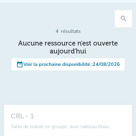
search
4
résultats
Aucune ressource n'est ouverte
aujourd'hui
date_range
Voir la prochaine disponibilité
:
24/08/2026
CRL - 1
Salle de travail en groupe, avec tableau blanc