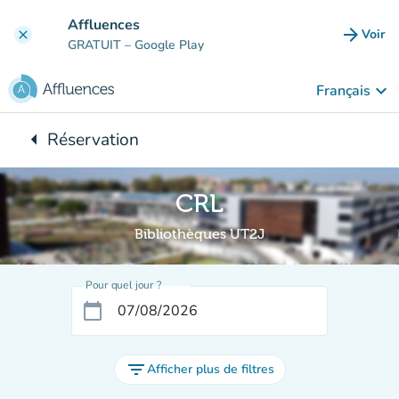
Aller au contenu principal
Affluences
arrow_forward
Voir
clear
(nouve
GRATUIT
– Google Play
keyboard_arrow_down
Français
arrow_left
Réservation
Retour à :
CRL
Bibliothèques UT2J
Pour quel jour ?
calendar_today
filter_list
Afficher plus de filtres