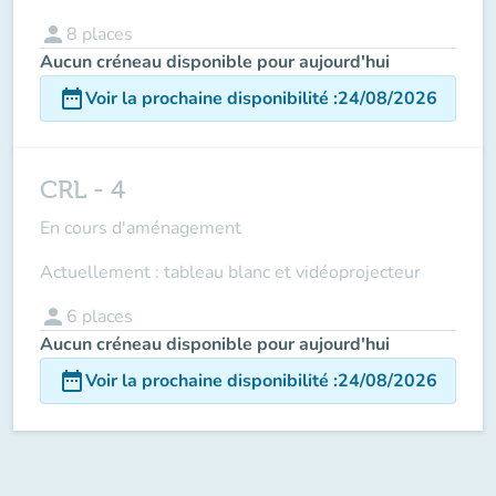
person
8
places
Aucun créneau disponible pour aujourd'hui
date_range
Voir la prochaine disponibilité
:
24/08/2026
CRL - 4
En cours d'aménagement
Actuellement : tableau blanc et vidéoprojecteur
person
6
places
Aucun créneau disponible pour aujourd'hui
date_range
Voir la prochaine disponibilité
:
24/08/2026