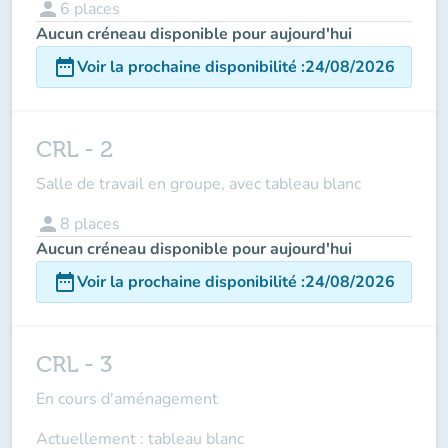
person
6
places
Aucun créneau disponible pour aujourd'hui
date_range
Voir la prochaine disponibilité
:
24/08/2026
CRL - 2
Salle de travail en groupe, avec tableau blanc
person
8
places
Aucun créneau disponible pour aujourd'hui
date_range
Voir la prochaine disponibilité
:
24/08/2026
CRL - 3
En cours d'aménagement
Actuellement : tableau blanc