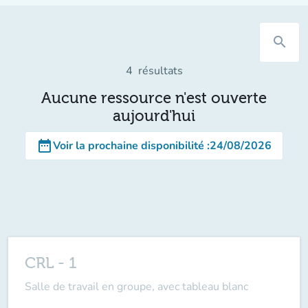
search
4
résultats
Aucune ressource n'est ouverte
aujourd'hui
date_range
Voir la prochaine disponibilité
:
24/08/2026
CRL - 1
Salle de travail en groupe, avec tableau blanc