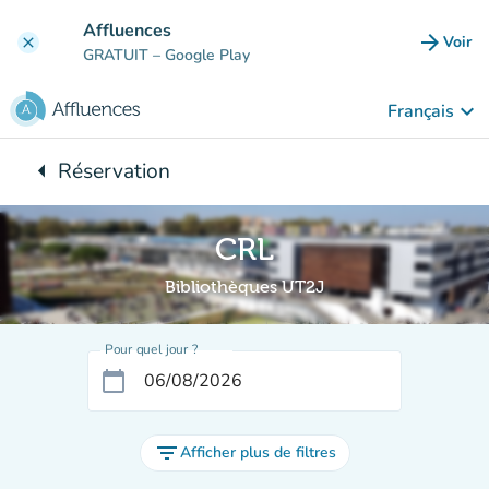
Aller au contenu principal
Affluences
arrow_forward
Voir
clear
(nouve
GRATUIT
– Google Play
keyboard_arrow_down
Français
arrow_left
Réservation
Retour à :
CRL
Bibliothèques UT2J
Pour quel jour ?
calendar_today
filter_list
Afficher plus de filtres