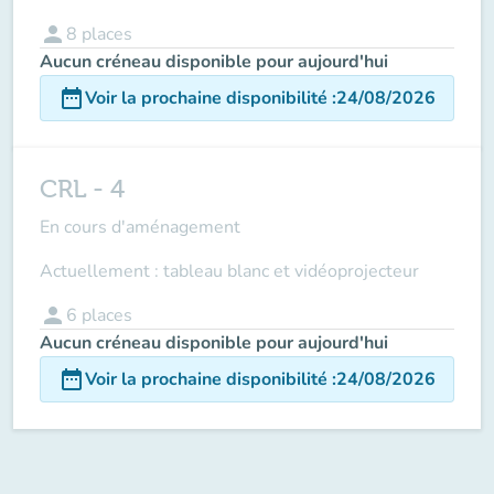
person
8
places
Aucun créneau disponible pour aujourd'hui
date_range
Voir la prochaine disponibilité
:
24/08/2026
CRL - 4
En cours d'aménagement
Actuellement : tableau blanc et vidéoprojecteur
person
6
places
Aucun créneau disponible pour aujourd'hui
date_range
Voir la prochaine disponibilité
:
24/08/2026