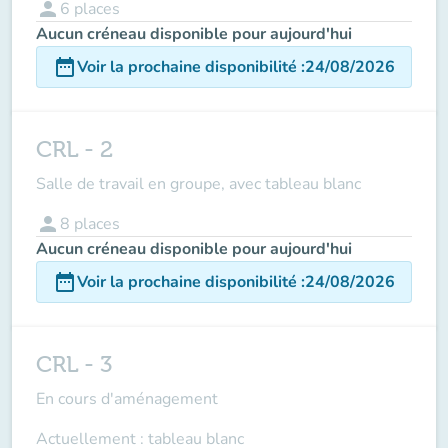
person
6
places
Aucun créneau disponible pour aujourd'hui
date_range
Voir la prochaine disponibilité
:
24/08/2026
CRL - 2
Salle de travail en groupe, avec tableau blanc
person
8
places
Aucun créneau disponible pour aujourd'hui
date_range
Voir la prochaine disponibilité
:
24/08/2026
CRL - 3
En cours d'aménagement
Actuellement : tableau blanc