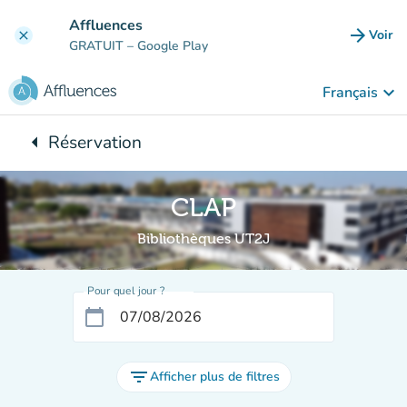
Aller au contenu principal
Affluences
arrow_forward
Voir
clear
(nouve
GRATUIT
– Google Play
keyboard_arrow_down
Français
arrow_left
Réservation
Retour à :
CLAP
Bibliothèques UT2J
Pour quel jour ?
calendar_today
filter_list
Afficher plus de filtres