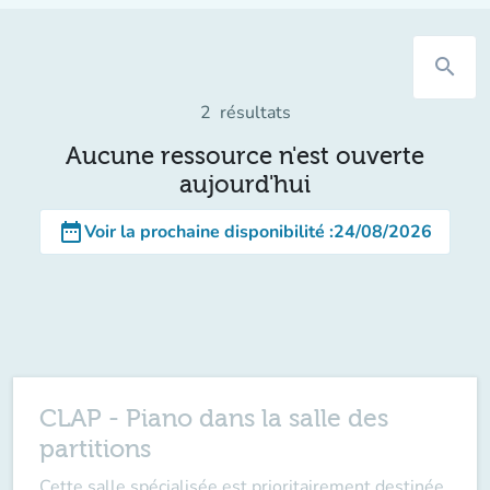
search
2
résultats
Aucune ressource n'est ouverte
aujourd'hui
date_range
Voir la prochaine disponibilité
:
24/08/2026
CLAP - Piano dans la salle des
partitions
Cette salle spécialisée est prioritairement destinée