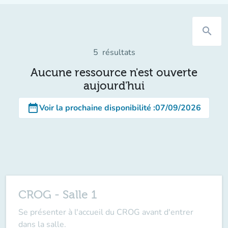
search
5
résultats
Aucune ressource n'est ouverte
aujourd'hui
date_range
Voir la prochaine disponibilité
:
07/09/2026
CROG - Salle 1
Se présenter à l'accueil du CROG avant d'entrer
dans la salle.