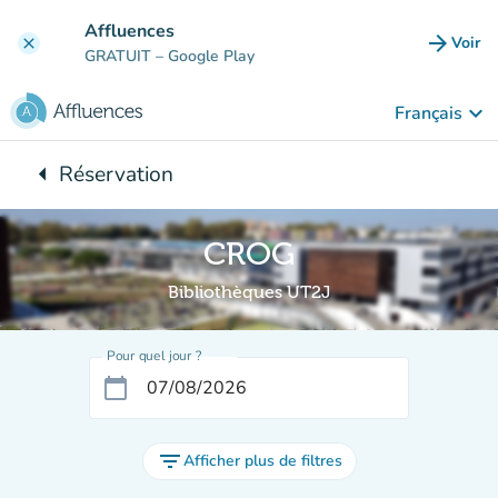
Aller au contenu principal
Affluences
arrow_forward
Voir
clear
(nouve
GRATUIT
– Google Play
keyboard_arrow_down
Français
arrow_left
Réservation
Retour à :
CROG
Bibliothèques UT2J
Pour quel jour ?
calendar_today
filter_list
Afficher plus de filtres