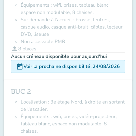
Équipements
: wifi, prises, tableau blanc,
espace non modulable, 8 chaises.
Sur demande à l’accueil
: brosse, feutres,
casque audio, casque anti-bruit, câbles, lecteur
DVD, liseuse
Non accessible PMR
person
8
places
Aucun créneau disponible pour aujourd'hui
date_range
Voir la prochaine disponibilité
:
24/08/2026
BUC 2
Localisation
: 3e étage Nord, à droite en sortant
de l'escalier.
Équipements
: wifi, prises, vidéo-projecteur,
tableau blanc, espace non modulable, 8
chaises.