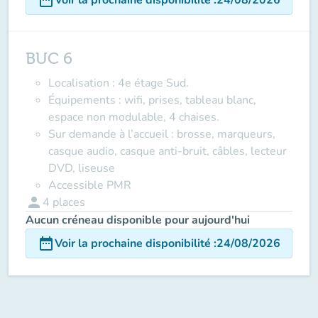
BUC 6
Localisation
: 4e étage Sud.
Équipements
: wifi, prises, tableau blanc,
espace non modulable, 4 chaises.
Sur demande à l’accueil
: brosse, marqueurs,
casque audio, casque anti-bruit, câbles, lecteur
DVD, liseuse
Accessible PMR
person
4
places
Aucun créneau disponible pour aujourd'hui
date_range
Voir la prochaine disponibilité
:
24/08/2026