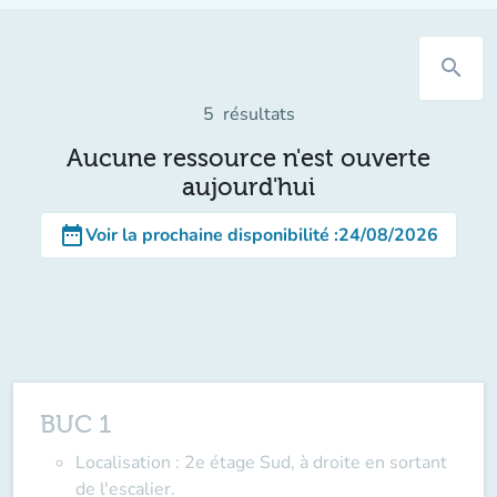
search
5
résultats
Aucune ressource n'est ouverte
aujourd'hui
date_range
Voir la prochaine disponibilité
:
24/08/2026
BUC 1
Localisation
: 2e étage Sud, à droite en sortant
de l'escalier.