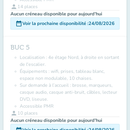
person
14
places
Aucun créneau disponible pour aujourd'hui
date_range
Voir la prochaine disponibilité
:
24/08/2026
BUC 5
Localisation
: 4e étage Nord, à droite en sortant
de l'escalier.
Équipements
: wifi, prises, tableau blanc,
espace non modulable, 10 chaises.
Sur demande à l’accueil
: brosse, marqueurs,
casque audio, casque anti-bruit, câbles, lecteur
DVD, liseuse.
Accessible PMR
person
10
places
Aucun créneau disponible pour aujourd'hui
date_range
Voir la prochaine disponibilité
:
24/08/2026