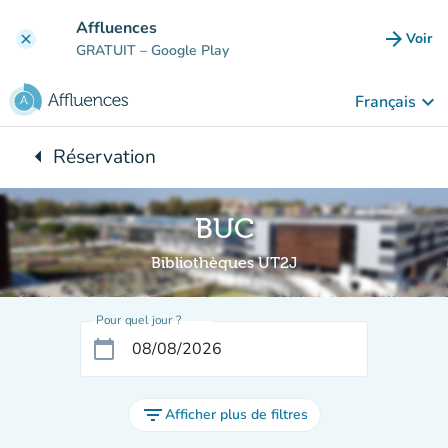
Aller au contenu principal
Affluences
arrow_forward
Voir
clear
(nouve
GRATUIT
– Google Play
keyboard_arrow_down
Français
arrow_left
Réservation
Retour à :
BUC
Bibliothèques UT2J
Pour quel jour ?
calendar_today
filter_list
Afficher plus de filtres