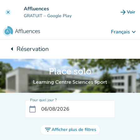
Aller au contenu principal
Affluences
arrow_forward
Voir
clear
(nouve
GRATUIT
– Google Play
keyboard_arrow_down
Français
arrow_left
Réservation
Retour à :
Place solo
Learning Centre Sciences Sport
Pour quel jour ?
calendar_today
filter_list
Afficher plus de filtres