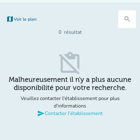
map
search
Voir le plan
(nouvel onglet)
0
résultat
content_paste_off
Malheureusement il n'y a plus aucune
disponibilité pour votre recherche.
Veuillez contacter l'établissement pour plus
d'informations
send
Contacter l'établissement