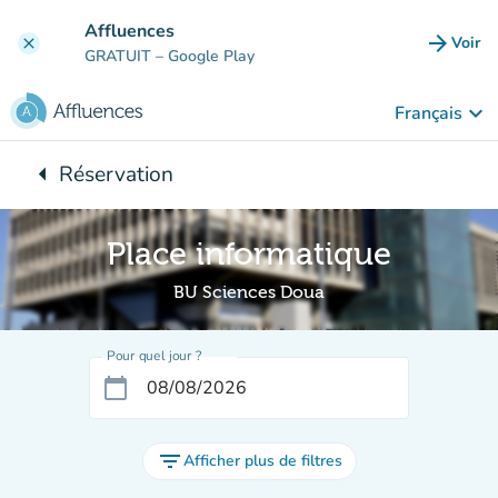
Aller au contenu principal
Affluences
arrow_forward
Voir
clear
(nouve
GRATUIT
– Google Play
keyboard_arrow_down
Français
arrow_left
Réservation
Retour à :
Place informatique
BU Sciences Doua
Pour quel jour ?
calendar_today
filter_list
Afficher plus de filtres