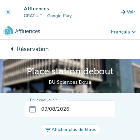
Aller au contenu principal
Affluences
arrow_forward
Voir
clear
(nouve
GRATUIT
– Google Play
keyboard_arrow_down
Français
arrow_left
Réservation
Retour à :
Place station debout
BU Sciences Doua
Pour quel jour ?
calendar_today
filter_list
Afficher plus de filtres