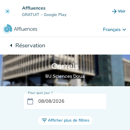
Aller au contenu principal
Affluences
arrow_forward
Voir
clear
(nouve
GRATUIT
– Google Play
keyboard_arrow_down
Français
arrow_left
Réservation
Retour à :
Carrels
BU Sciences Doua
Pour quel jour ?
calendar_today
filter_list
Afficher plus de filtres