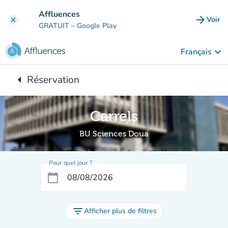
Aller au contenu principal
Affluences
arrow_forward
Voir
clear
(nouve
GRATUIT
– Google Play
keyboard_arrow_down
Français
arrow_left
Réservation
Retour à :
Carrels
BU Sciences Doua
Pour quel jour ?
calendar_today
filter_list
Afficher plus de filtres