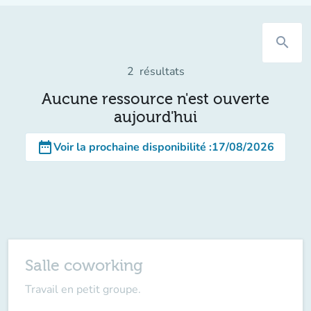
search
2
résultats
Aucune ressource n'est ouverte
aujourd'hui
date_range
Voir la prochaine disponibilité
:
17/08/2026
Salle coworking
Travail en petit groupe.