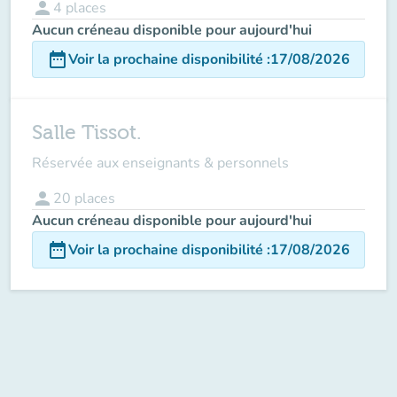
person
4
places
Aucun créneau disponible pour aujourd'hui
date_range
Voir la prochaine disponibilité
:
17/08/2026
Salle Tissot.
Réservée aux enseignants & personnels
person
20
places
Aucun créneau disponible pour aujourd'hui
date_range
Voir la prochaine disponibilité
:
17/08/2026