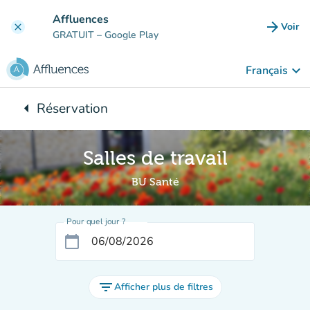
Aller au contenu principal
Affluences
arrow_forward
Voir
clear
(nouve
GRATUIT
– Google Play
keyboard_arrow_down
Français
arrow_left
Réservation
Retour à :
Salles de travail
BU Santé
Pour quel jour ?
calendar_today
filter_list
Afficher plus de filtres