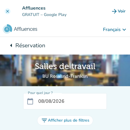
Aller au contenu principal
Affluences
arrow_forward
Voir
clear
(nouve
GRATUIT
– Google Play
keyboard_arrow_down
Français
arrow_left
Réservation
Retour à :
Salles de travail
BU Rosalind-Franklin
Pour quel jour ?
calendar_today
filter_list
Afficher plus de filtres