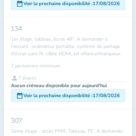
date_range
Voir la prochaine disponibilité
:
17/08/2026
134
1er étage, tableau, écran 48". A demander à
l'accueil : ordinateur portable, système de partage
d'écran sans fil, câble HDMI, kit effaceur/marqueur.
2 personnes minimum.
person
7
places
Aucun créneau disponible pour aujourd'hui
date_range
Voir la prochaine disponibilité
:
17/08/2026
307
3ème étage - accès PMR. Tableau, PC. A demander