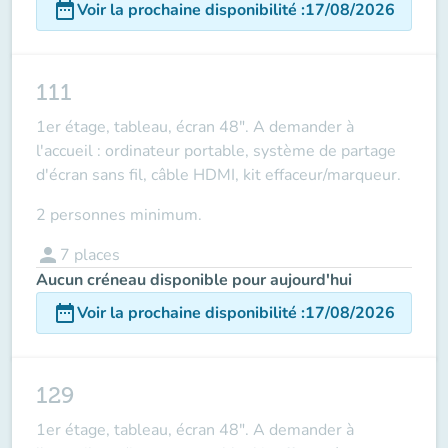
date_range
Voir la prochaine disponibilité
:
17/08/2026
111
1er étage, tableau, écran 48". A demander à
l'accueil : ordinateur portable, système de partage
d'écran sans fil, câble HDMI, kit effaceur/marqueur.
2 personnes minimum.
person
7
places
Aucun créneau disponible pour aujourd'hui
date_range
Voir la prochaine disponibilité
:
17/08/2026
129
1er étage, tableau, écran 48". A demander à