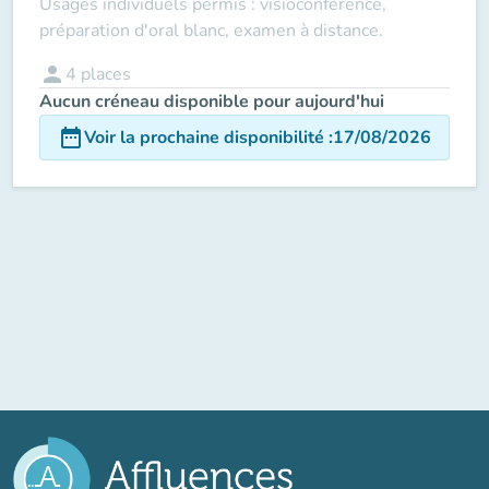
Usages individuels permis : visioconférence,
préparation d'oral blanc, examen à distance.
person
4
places
Aucun créneau disponible pour aujourd'hui
date_range
Voir la prochaine disponibilité
:
17/08/2026