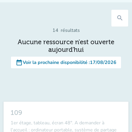
search
14
résultats
Aucune ressource n'est ouverte
aujourd'hui
date_range
Voir la prochaine disponibilité
:
17/08/2026
109
1er étage, tableau, écran 48". A demander à
l'accueil : ordinateur portable, système de partage