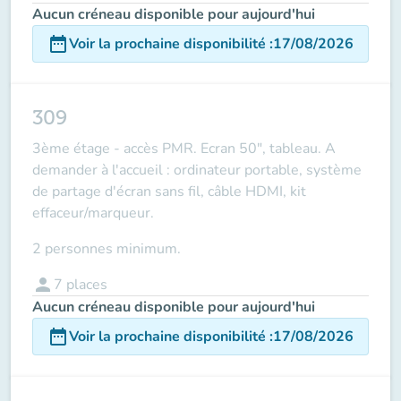
Aucun créneau disponible pour aujourd'hui
date_range
Voir la prochaine disponibilité
:
17/08/2026
309
3ème étage - accès PMR. Ecran 50", tableau. A
demander à l'accueil : ordinateur portable, système
de partage d'écran sans fil, câble HDMI, kit
effaceur/marqueur.
2 personnes minimum.
person
7
places
Aucun créneau disponible pour aujourd'hui
date_range
Voir la prochaine disponibilité
:
17/08/2026