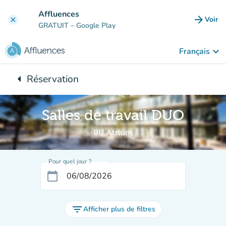
Aller au contenu principal
Affluences
arrow_forward
Voir
clear
(nouve
GRATUIT
– Google Play
keyboard_arrow_down
Français
arrow_left
Réservation
Retour à :
Salles de travail DUO
BU Atrium
Pour quel jour ?
calendar_today
filter_list
Afficher plus de filtres