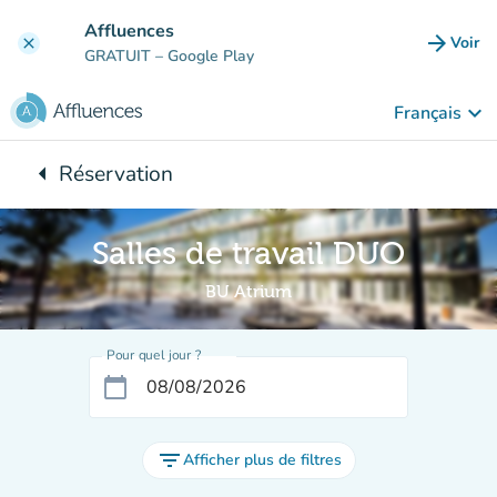
Aller au contenu principal
Affluences
arrow_forward
Voir
clear
(nouve
GRATUIT
– Google Play
keyboard_arrow_down
Français
arrow_left
Réservation
Retour à :
Salles de travail DUO
BU Atrium
Pour quel jour ?
calendar_today
filter_list
Afficher plus de filtres