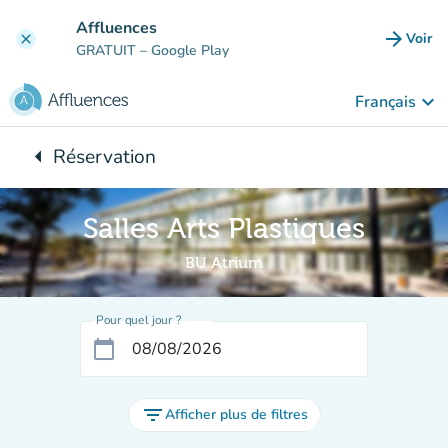
Aller au contenu principal
Affluences
arrow_forward
Voir
clear
(nouve
GRATUIT
– Google Play
keyboard_arrow_down
Français
arrow_left
Réservation
Retour à :
Salles Arts Plastiques
BU Atrium
Pour quel jour ?
calendar_today
filter_list
Afficher plus de filtres