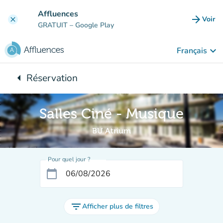
Aller au contenu principal
Affluences
arrow_forward
Voir
clear
(nouve
GRATUIT
– Google Play
keyboard_arrow_down
Français
arrow_left
Réservation
Retour à :
Salles Ciné - Musique
BU Atrium
Pour quel jour ?
calendar_today
filter_list
Afficher plus de filtres