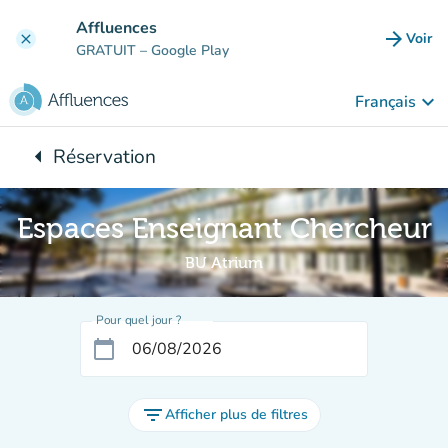
Aller au contenu principal
Affluences
arrow_forward
Voir
clear
(nouve
GRATUIT
– Google Play
keyboard_arrow_down
Français
arrow_left
Réservation
Retour à :
Espaces Enseignant Chercheur
BU Atrium
Pour quel jour ?
calendar_today
filter_list
Afficher plus de filtres