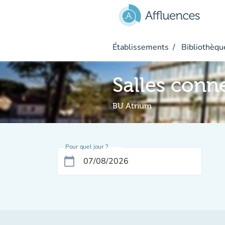
Aller au contenu principal
Établissements
Bibliothèque
Salles conn
BU Atrium
Pour quel jour ?
calendar_today