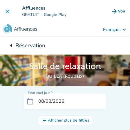
Aller au contenu principal
Affluences
arrow_forward
Voir
clear
(nouve
GRATUIT
– Google Play
keyboard_arrow_down
Français
arrow_left
Réservation
Retour à :
Salle de relaxation
BU LEA (Roubaix)
Pour quel jour ?
calendar_today
filter_list
Afficher plus de filtres