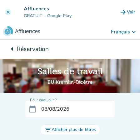
Aller au contenu principal
Affluences
arrow_forward
Voir
clear
(nouve
GRATUIT
– Google Play
keyboard_arrow_down
Français
arrow_left
Réservation
Retour à :
Salles de travail
BU Kremlin-Bicêtre
Pour quel jour ?
calendar_today
filter_list
Afficher plus de filtres