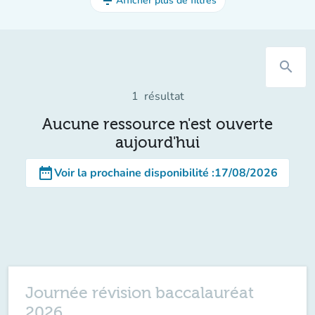
filter_list
Afficher plus de filtres
search
1
résultat
Aucune ressource n'est ouverte
aujourd'hui
date_range
Voir la prochaine disponibilité
:
17/08/2026
Journée révision baccalauréat
2026