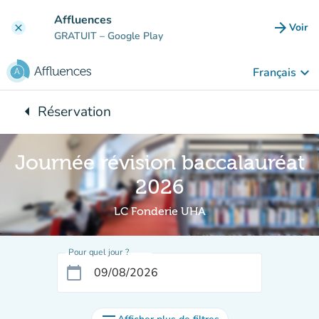
Aller au contenu principal
Affluences
arrow_forward
Voir
clear
(nouve
GRATUIT
– Google Play
keyboard_arrow_down
Français
arrow_left
Réservation
Retour à :
Journée révision baccalauréat
2026
LC Fonderie UHA
Pour quel jour ?
calendar_today