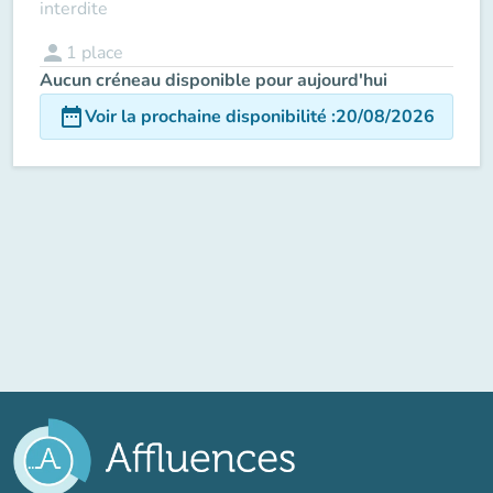
interdite
person
1
place
Aucun créneau disponible pour aujourd'hui
date_range
Voir la prochaine disponibilité
:
20/08/2026