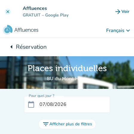
Aller au contenu principal
Affluences
arrow_forward
Voir
clear
(nouve
GRATUIT
– Google Play
keyboard_arrow_down
Français
arrow_left
Réservation
Retour à :
Places individuelles
BU du Mont Houy
Pour quel jour ?
calendar_today
filter_list
Afficher plus de filtres