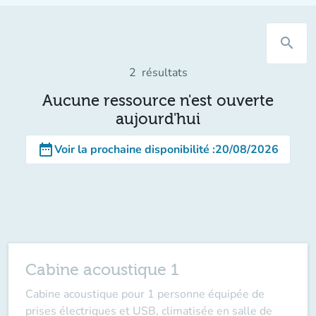
search
2
résultats
Aucune ressource n'est ouverte
aujourd'hui
date_range
Voir la prochaine disponibilité
:
20/08/2026
Cabine acoustique 1
Cabine acoustique pour 1 personne équipée de
prises électriques et USB, climatisée en salle de