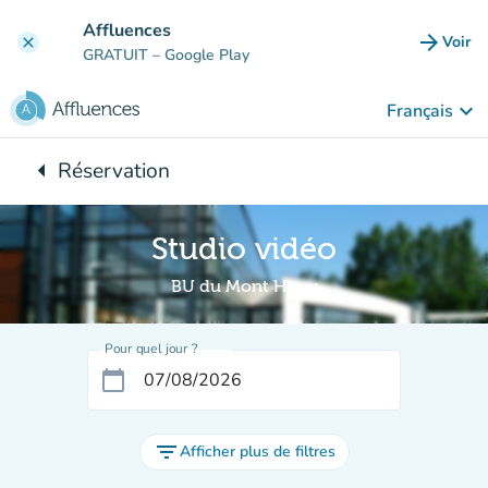
Aller au contenu principal
Affluences
arrow_forward
Voir
clear
(nouve
GRATUIT
– Google Play
keyboard_arrow_down
Français
arrow_left
Réservation
Retour à :
Studio vidéo
BU du Mont Houy
Pour quel jour ?
calendar_today
filter_list
Afficher plus de filtres