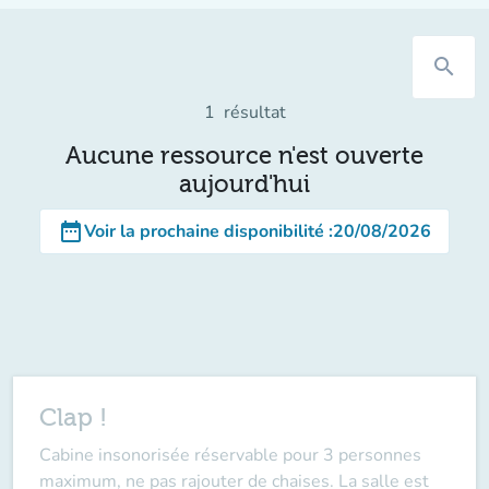
search
1
résultat
Aucune ressource n'est ouverte
aujourd'hui
date_range
Voir la prochaine disponibilité
:
20/08/2026
Clap !
Cabine insonorisée réservable pour
3 personnes
maximum
, ne pas rajouter de chaises. La salle est