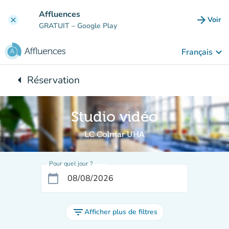
Aller au contenu principal
Affluences
arrow_forward
Voir
clear
(nouve
GRATUIT
– Google Play
keyboard_arrow_down
Français
arrow_left
Réservation
Retour à :
Studio vidéo
LC Colmar UHA
Pour quel jour ?
calendar_today
filter_list
Afficher plus de filtres