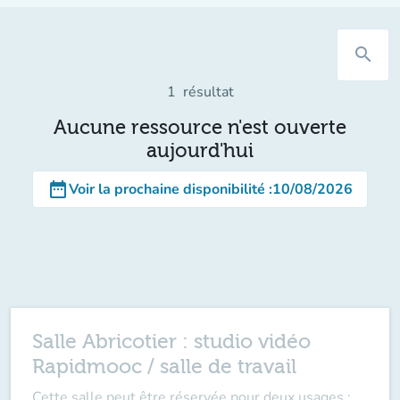
search
1
résultat
Aucune ressource n'est ouverte
aujourd'hui
date_range
Voir la prochaine disponibilité
:
10/08/2026
Salle Abricotier : studio vidéo
Rapidmooc / salle de travail
Cette salle peut être réservée pour deux usages :