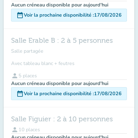
Aucun créneau disponible pour aujourd'hui
date_range
Voir la prochaine disponibilité
:
17/08/2026
Salle Erable B : 2 à 5 personnes
Salle partagée
Avec tableau blanc + feutres
person
5
places
Aucun créneau disponible pour aujourd'hui
date_range
Voir la prochaine disponibilité
:
17/08/2026
Salle Figuier : 2 à 10 personnes
person
10
places
Aucun créneau disponible pour aujourd'hui