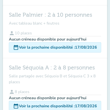
Salle Palmier : 2 à 10 personnes
Avec tableau blanc + feutres
person
10
places
Aucun créneau disponible pour aujourd'hui
date_range
Voir la prochaine disponibilité
:
17/08/2026
Salle Séquoia A : 2 à 8 personnes
Salle partagée avec Séquoia B et Séquoia C 3 x 8
places
person
8
places
Aucun créneau disponible pour aujourd'hui
date_range
Voir la prochaine disponibilité
:
17/08/2026