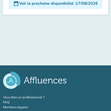
date_range
Voir la prochaine disponibilité
:
17/08/2026
(nouvel onglet)
Vous êtes un professionnel ?
FAQ
Mentions légales