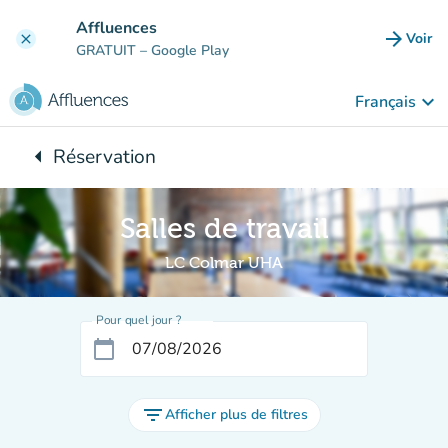
Aller au contenu principal
Affluences
arrow_forward
Voir
clear
(nouve
GRATUIT
– Google Play
keyboard_arrow_down
Français
arrow_left
Réservation
Retour à :
Salles de travail
LC Colmar UHA
Pour quel jour ?
calendar_today
filter_list
Afficher plus de filtres