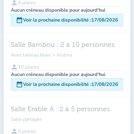
person
8
places
Aucun créneau disponible pour aujourd'hui
date_range
Voir la prochaine disponibilité
:
17/08/2026
Salle Bambou : 2 à 10 personnes
Avec tableau blanc + feutres
person
10
places
Aucun créneau disponible pour aujourd'hui
date_range
Voir la prochaine disponibilité
:
17/08/2026
Salle Erable A : 2 à 5 personnes
Salle partagée
person
5
places