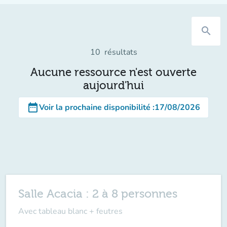
search
10
résultats
Aucune ressource n'est ouverte
aujourd'hui
date_range
Voir la prochaine disponibilité
:
17/08/2026
Salle Acacia : 2 à 8 personnes
Avec tableau blanc + feutres