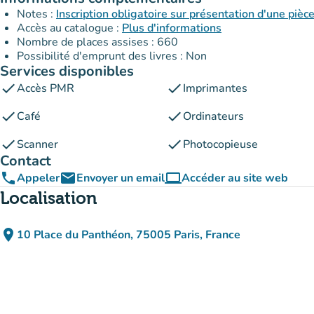
Notes :
Inscription obligatoire sur présentation d'une pièce
Accès au catalogue :
Plus d'informations
Nombre de places assises : 660
Possibilité d'emprunt des livres : Non
Services disponibles
check
check
Accès PMR
Imprimantes
check
check
Café
Ordinateurs
check
check
Scanner
Photocopieuse
Contact
phone
email
computer
Appeler
Envoyer un email
Accéder au site web
(nouvel onglet)
Localisation
place
10 Place du Panthéon, 75005 Paris, France
(ouvrir dans Google Maps)
(nouvel onglet)