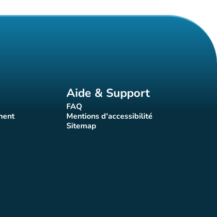
Aide & Support
FAQ
t)
(nouvel onglet)
ment
Mentions d'accessibilité
nglet)
(nouvel onglet)
Sitemap
(nouvel onglet)