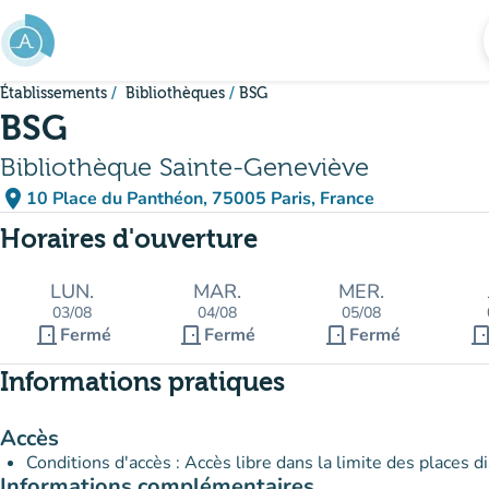
Aller au contenu principal
Établissements
Bibliothèques
BSG
BSG
Bibliothèque Sainte-Geneviève
place
10 Place du Panthéon, 75005 Paris, France
(ouvrir dans Google Maps)
(nouvel onglet)
Horaires d'ouverture
LUN.
MAR.
MER.
03/08
04/08
05/08
door_front
door_front
door_front
door_fro
Fermé
Fermé
Fermé
Informations pratiques
Accès
Conditions d'accès : Accès libre dans la limite des places d
Informations complémentaires