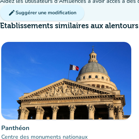
Aidez les utilisateurs d'Affluences à avoir accès à des
edit
Suggérer une modification
Etablissements similaires aux alentours
Panthéon
Centre des monuments nationaux