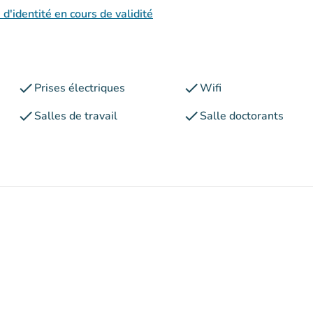
 d'identité en cours de validité
check
check
Prises électriques
Wifi
check
check
Salles de travail
Salle doctorants