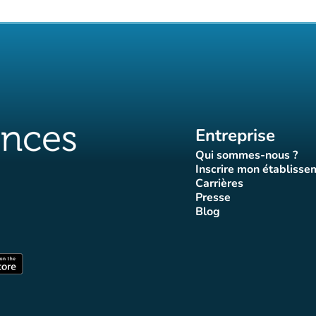
Entreprise
Qui sommes-nous ?
(nouvel ongle
Inscrire mon établisse
(nouvel o
Carrières
(nouvel onglet)
Presse
let)
onglet)
vel onglet)
nouvel onglet)
(nouvel onglet)
Blog
luences
ffluences
ram Affluences
ktok Affluences
 LinkedIn Affluences
(nouvel onglet)
nglet)
(nouvel onglet)