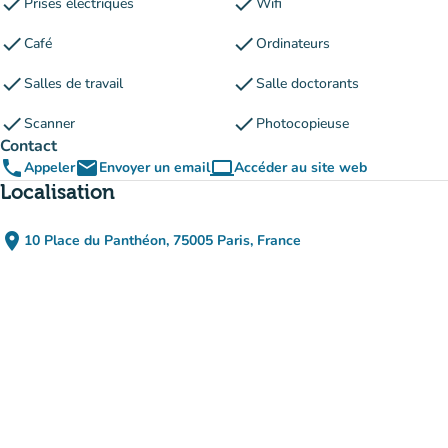
check
check
Prises électriques
Wifi
check
check
Café
Ordinateurs
check
check
Salles de travail
Salle doctorants
check
check
Scanner
Photocopieuse
Contact
phone
email
computer
Appeler
Envoyer un email
Accéder au site web
(nouvel onglet)
Localisation
place
10 Place du Panthéon, 75005 Paris, France
(ouvrir dans Google Maps)
(nouvel onglet)