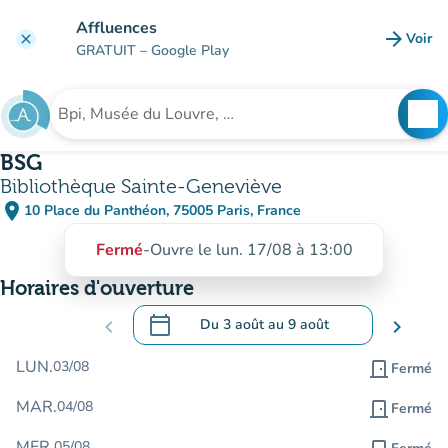
Aller au contenu principal
Affluences
arrow_forward
Voir
clear
(nouve
GRATUIT
– Google Play
search
See
Rechercher un établissement
BSG
Bibliothèque Sainte-Geneviève
place
10 Place du Panthéon, 75005 Paris, France
(ouvrir dans Google Maps)
(nouvel onglet)
Fermé
-
Ouvre le lun. 17/08 à 13:00
Horaires d'ouverture
calendar_today
chevron_left
Du
3 août
au
9 août
chevron_right
.
Ouvrir le calendrier pour changer de dat
LUN.
03/08
door_front
Fermé
MAR.
04/08
door_front
Fermé
MER.
05/08