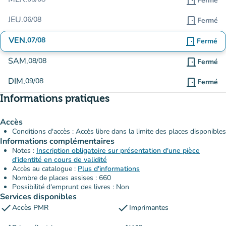
door_front
Fermé
JEU.
06/08
door_front
Fermé
VEN.
07/08
door_front
Fermé
SAM.
08/08
door_front
Fermé
DIM.
09/08
door_front
Fermé
Informations pratiques
Accès
Conditions d'accès : Accès libre dans la limite des places disponibles
Informations complémentaires
Notes :
Inscription obligatoire sur présentation d'une pièce
d'identité en cours de validité
Accès au catalogue :
Plus d'informations
Nombre de places assises : 660
Possibilité d'emprunt des livres : Non
Services disponibles
check
check
Accès PMR
Imprimantes