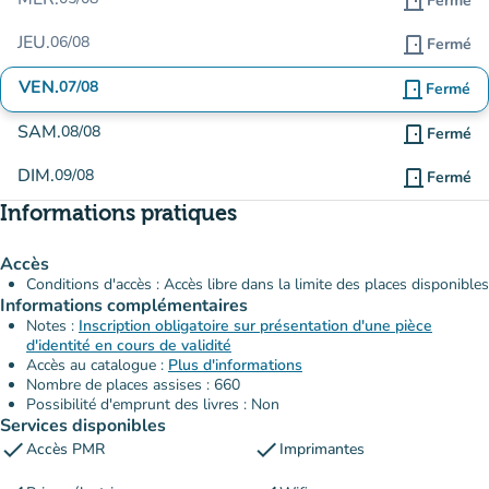
door_front
Fermé
JEU.
06/08
door_front
Fermé
VEN.
07/08
door_front
Fermé
SAM.
08/08
door_front
Fermé
DIM.
09/08
door_front
Fermé
Informations pratiques
Accès
Conditions d'accès : Accès libre dans la limite des places disponibles
Informations complémentaires
Notes :
Inscription obligatoire sur présentation d'une pièce
d'identité en cours de validité
Accès au catalogue :
Plus d'informations
Nombre de places assises : 660
Possibilité d'emprunt des livres : Non
Services disponibles
check
check
Accès PMR
Imprimantes