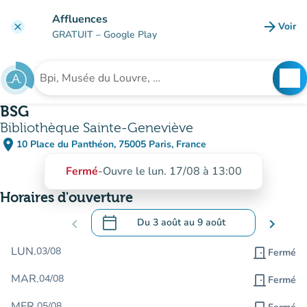
Aller au contenu principal
Affluences
arrow_forward
Voir
clear
(nouve
GRATUIT
– Google Play
search
See
Rechercher un établissement
BSG
Bibliothèque Sainte-Geneviève
place
10 Place du Panthéon, 75005 Paris, France
(ouvrir dans Google Maps)
(nouvel onglet)
Fermé
-
Ouvre le lun. 17/08 à 13:00
Horaires d'ouverture
calendar_today
chevron_left
Du
3 août
au
9 août
chevron_right
.
Ouvrir le calendrier pour changer de dat
LUN.
03/08
door_front
Fermé
MAR.
04/08
door_front
Fermé
MER.
05/08