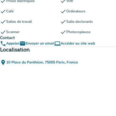
check
check
Prises électriques
Wifi
check
check
Café
Ordinateurs
check
check
Salles de travail
Salle doctorants
check
check
Scanner
Photocopieuse
Contact
phone
email
computer
Appeler
Envoyer un email
Accéder au site web
(nouvel onglet)
Localisation
place
10 Place du Panthéon, 75005 Paris, France
(ouvrir dans Google Maps)
(nouvel onglet)