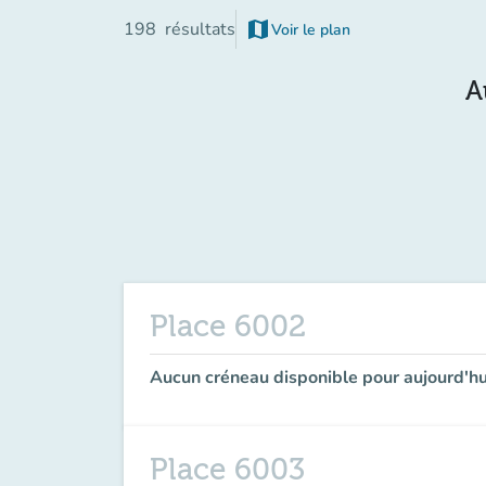
map
198
résultats
Voir le plan
(nouvel onglet)
A
Place 6002
Aucun créneau disponible pour aujourd'hu
Place 6003