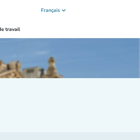
keyboard_arrow_down
Français
e travail