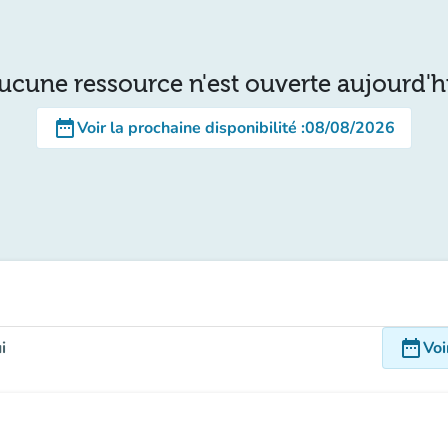
ucune ressource n'est ouverte aujourd'h
date_range
Voir la prochaine disponibilité
:
08/08/2026
date_range
i
Voi