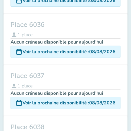
date_range
Voir la prochaine disponibilité
:
08/08/2026
Place 6036
person
1
place
Aucun créneau disponible pour aujourd'hui
date_range
Voir la prochaine disponibilité
:
08/08/2026
Place 6037
person
1
place
Aucun créneau disponible pour aujourd'hui
date_range
Voir la prochaine disponibilité
:
08/08/2026
Place 6038