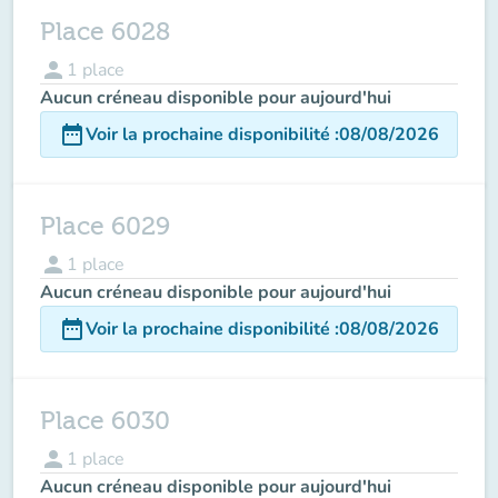
Place 6028
person
1
place
Aucun créneau disponible pour aujourd'hui
date_range
Voir la prochaine disponibilité
:
08/08/2026
Place 6029
person
1
place
Aucun créneau disponible pour aujourd'hui
date_range
Voir la prochaine disponibilité
:
08/08/2026
Place 6030
person
1
place
Aucun créneau disponible pour aujourd'hui