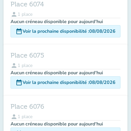
Place 6074
person
1
place
Aucun créneau disponible pour aujourd'hui
date_range
Voir la prochaine disponibilité
:
08/08/2026
Place 6075
person
1
place
Aucun créneau disponible pour aujourd'hui
date_range
Voir la prochaine disponibilité
:
08/08/2026
Place 6076
person
1
place
Aucun créneau disponible pour aujourd'hui