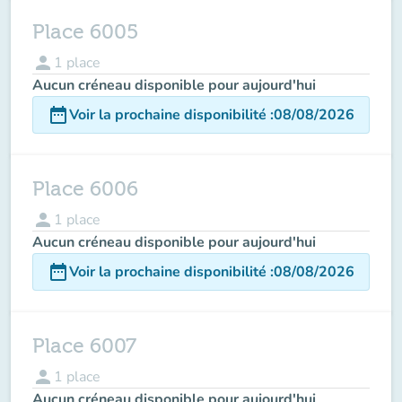
Place 6005
person
1
place
Aucun créneau disponible pour aujourd'hui
date_range
Voir la prochaine disponibilité
:
08/08/2026
Place 6006
person
1
place
Aucun créneau disponible pour aujourd'hui
date_range
Voir la prochaine disponibilité
:
08/08/2026
Place 6007
person
1
place
Aucun créneau disponible pour aujourd'hui