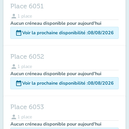
Place 6051
person
1
place
Aucun créneau disponible pour aujourd'hui
date_range
Voir la prochaine disponibilité
:
08/08/2026
Place 6052
person
1
place
Aucun créneau disponible pour aujourd'hui
date_range
Voir la prochaine disponibilité
:
08/08/2026
Place 6053
person
1
place
Aucun créneau disponible pour aujourd'hui