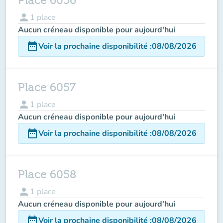
Place 6056
person
1
place
Aucun créneau disponible pour aujourd'hui
date_range
Voir la prochaine disponibilité
:
08/08/2026
Place 6057
person
1
place
Aucun créneau disponible pour aujourd'hui
date_range
Voir la prochaine disponibilité
:
08/08/2026
Place 6058
person
1
place
Aucun créneau disponible pour aujourd'hui
date_range
Voir la prochaine disponibilité
:
08/08/2026