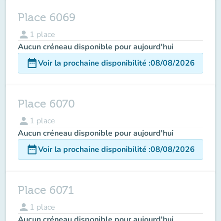
Place 6069
person
1
place
Aucun créneau disponible pour aujourd'hui
date_range
Voir la prochaine disponibilité
:
08/08/2026
Place 6070
person
1
place
Aucun créneau disponible pour aujourd'hui
date_range
Voir la prochaine disponibilité
:
08/08/2026
Place 6071
person
1
place
Aucun créneau disponible pour aujourd'hui