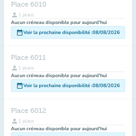
Place 6010
person
1
place
Aucun créneau disponible pour aujourd'hui
date_range
Voir la prochaine disponibilité
:
08/08/2026
Place 6011
person
1
place
Aucun créneau disponible pour aujourd'hui
date_range
Voir la prochaine disponibilité
:
08/08/2026
Place 6012
person
1
place
Aucun créneau disponible pour aujourd'hui