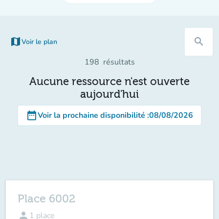
map
search
Voir le plan
(nouvel onglet)
198
résultats
Aucune ressource n'est ouverte
aujourd'hui
date_range
Voir la prochaine disponibilité
:
08/08/2026
Place 6002
person
1
place