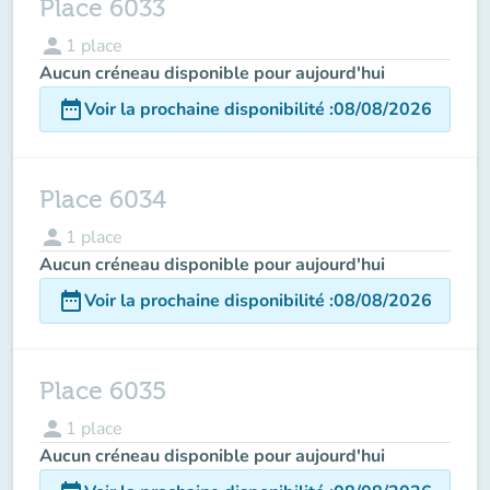
Place 6033
person
1
place
Aucun créneau disponible pour aujourd'hui
date_range
Voir la prochaine disponibilité
:
08/08/2026
Place 6034
person
1
place
Aucun créneau disponible pour aujourd'hui
date_range
Voir la prochaine disponibilité
:
08/08/2026
Place 6035
person
1
place
Aucun créneau disponible pour aujourd'hui