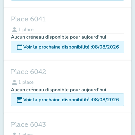
Place 6041
person
1
place
Aucun créneau disponible pour aujourd'hui
date_range
Voir la prochaine disponibilité
:
08/08/2026
Place 6042
person
1
place
Aucun créneau disponible pour aujourd'hui
date_range
Voir la prochaine disponibilité
:
08/08/2026
Place 6043
person
1
place