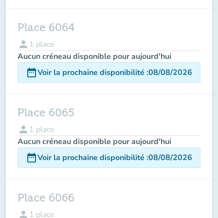
Place 6064
person
1
place
Aucun créneau disponible pour aujourd'hui
date_range
Voir la prochaine disponibilité
:
08/08/2026
Place 6065
person
1
place
Aucun créneau disponible pour aujourd'hui
date_range
Voir la prochaine disponibilité
:
08/08/2026
Place 6066
person
1
place