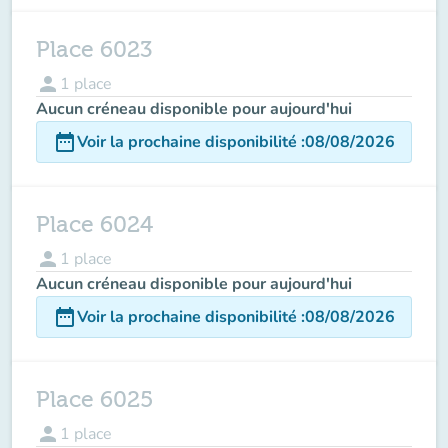
Place 6023
person
1
place
Aucun créneau disponible pour aujourd'hui
date_range
Voir la prochaine disponibilité
:
08/08/2026
Place 6024
person
1
place
Aucun créneau disponible pour aujourd'hui
date_range
Voir la prochaine disponibilité
:
08/08/2026
Place 6025
person
1
place