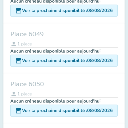
Aucun créneau disponible pour aujourd'hui
date_range
Voir la prochaine disponibilité
:
08/08/2026
Place 6049
person
1
place
Aucun créneau disponible pour aujourd'hui
date_range
Voir la prochaine disponibilité
:
08/08/2026
Place 6050
person
1
place
Aucun créneau disponible pour aujourd'hui
date_range
Voir la prochaine disponibilité
:
08/08/2026