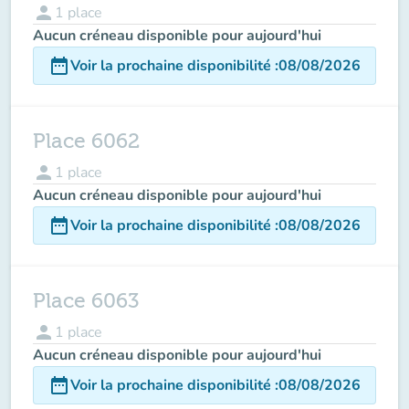
person
1
place
Aucun créneau disponible pour aujourd'hui
date_range
Voir la prochaine disponibilité
:
08/08/2026
Place 6062
person
1
place
Aucun créneau disponible pour aujourd'hui
date_range
Voir la prochaine disponibilité
:
08/08/2026
Place 6063
person
1
place
Aucun créneau disponible pour aujourd'hui
date_range
Voir la prochaine disponibilité
:
08/08/2026