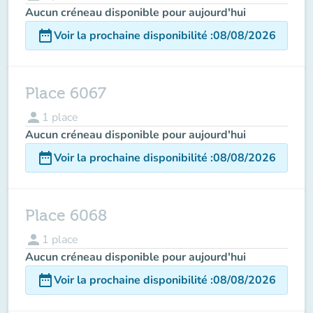
Aucun créneau disponible pour aujourd'hui
date_range
Voir la prochaine disponibilité
:
08/08/2026
Place 6067
person
1
place
Aucun créneau disponible pour aujourd'hui
date_range
Voir la prochaine disponibilité
:
08/08/2026
Place 6068
person
1
place
Aucun créneau disponible pour aujourd'hui
date_range
Voir la prochaine disponibilité
:
08/08/2026