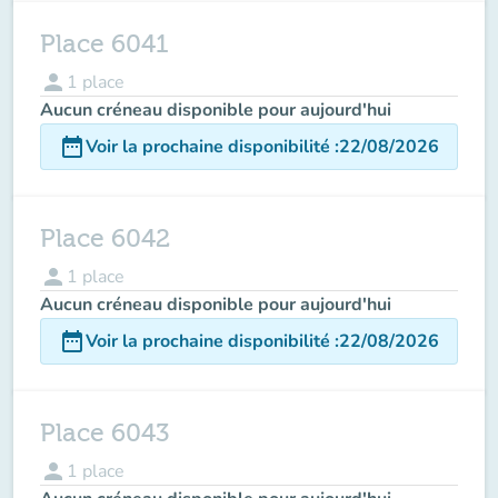
Place 6041
person
1
place
Aucun créneau disponible pour aujourd'hui
date_range
Voir la prochaine disponibilité
:
22/08/2026
Place 6042
person
1
place
Aucun créneau disponible pour aujourd'hui
date_range
Voir la prochaine disponibilité
:
22/08/2026
Place 6043
person
1
place