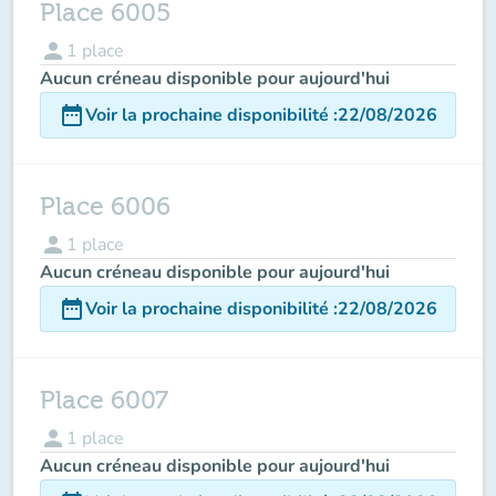
Place 6005
person
1
place
Aucun créneau disponible pour aujourd'hui
date_range
Voir la prochaine disponibilité
:
22/08/2026
Place 6006
person
1
place
Aucun créneau disponible pour aujourd'hui
date_range
Voir la prochaine disponibilité
:
22/08/2026
Place 6007
person
1
place
Aucun créneau disponible pour aujourd'hui