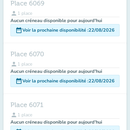
Place 6069
person
1
place
Aucun créneau disponible pour aujourd'hui
date_range
Voir la prochaine disponibilité
:
22/08/2026
Place 6070
person
1
place
Aucun créneau disponible pour aujourd'hui
date_range
Voir la prochaine disponibilité
:
22/08/2026
Place 6071
person
1
place
Aucun créneau disponible pour aujourd'hui