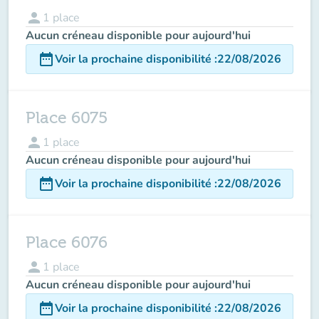
person
1
place
Aucun créneau disponible pour aujourd'hui
date_range
Voir la prochaine disponibilité
:
22/08/2026
Place 6075
person
1
place
Aucun créneau disponible pour aujourd'hui
date_range
Voir la prochaine disponibilité
:
22/08/2026
Place 6076
person
1
place
Aucun créneau disponible pour aujourd'hui
date_range
Voir la prochaine disponibilité
:
22/08/2026