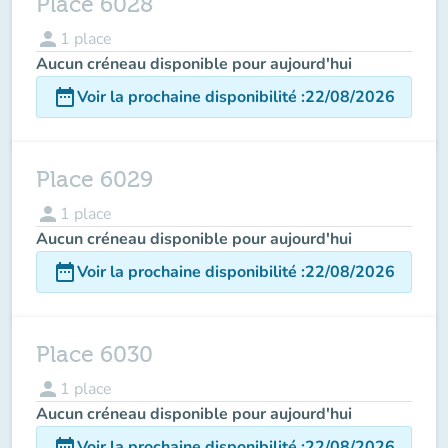
Place 6028
person
1
place
Aucun créneau disponible pour aujourd'hui
date_range
Voir la prochaine disponibilité
:
22/08/2026
Place 6029
person
1
place
Aucun créneau disponible pour aujourd'hui
date_range
Voir la prochaine disponibilité
:
22/08/2026
Place 6030
person
1
place
Aucun créneau disponible pour aujourd'hui
date_range
Voir la prochaine disponibilité
:
22/08/2026