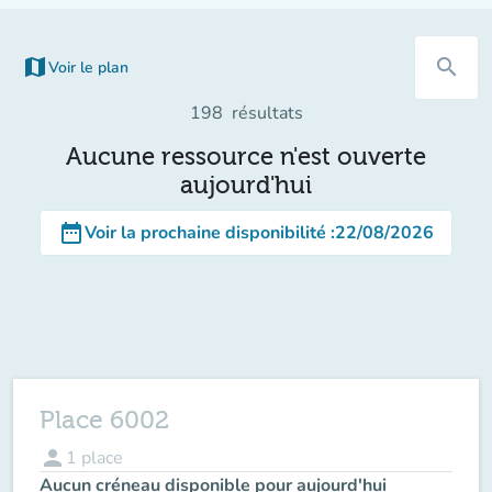
map
search
Voir le plan
(nouvel onglet)
198
résultats
Aucune ressource n'est ouverte
aujourd'hui
date_range
Voir la prochaine disponibilité
:
22/08/2026
Place 6002
person
1
place
Aucun créneau disponible pour aujourd'hui