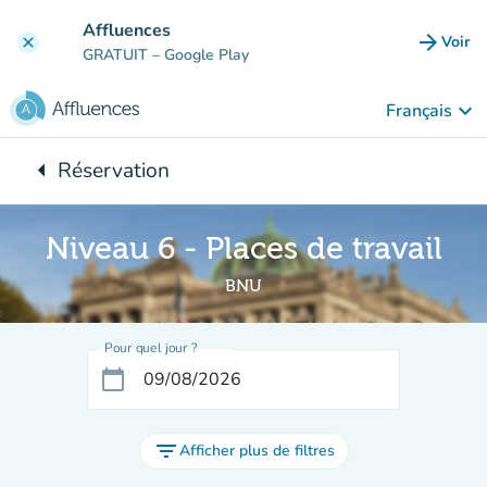
Aller au contenu principal
Affluences
arrow_forward
Voir
clear
(nouve
GRATUIT
– Google Play
keyboard_arrow_down
Français
arrow_left
Réservation
Retour à :
Niveau 6 - Places de travail
BNU
Pour quel jour ?
calendar_today
filter_list
Afficher plus de filtres