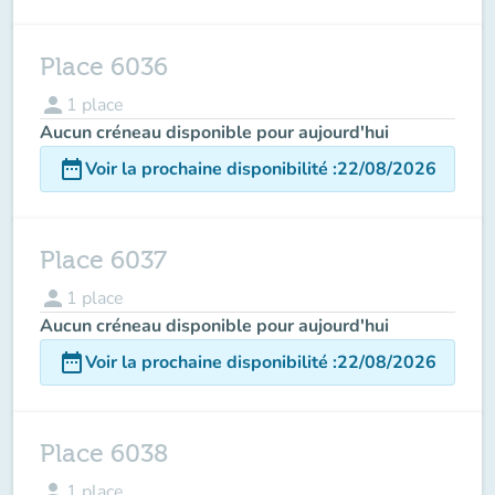
Place 6036
person
1
place
Aucun créneau disponible pour aujourd'hui
date_range
Voir la prochaine disponibilité
:
22/08/2026
Place 6037
person
1
place
Aucun créneau disponible pour aujourd'hui
date_range
Voir la prochaine disponibilité
:
22/08/2026
Place 6038
person
1
place