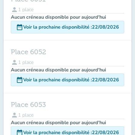
person
1
place
Aucun créneau disponible pour aujourd'hui
date_range
Voir la prochaine disponibilité
:
22/08/2026
Place 6052
person
1
place
Aucun créneau disponible pour aujourd'hui
date_range
Voir la prochaine disponibilité
:
22/08/2026
Place 6053
person
1
place
Aucun créneau disponible pour aujourd'hui
date_range
Voir la prochaine disponibilité
:
22/08/2026