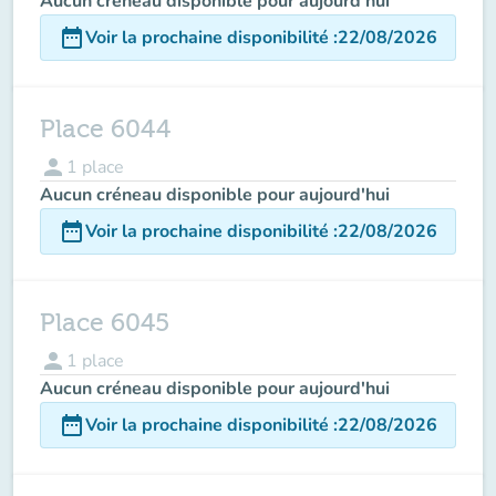
Aucun créneau disponible pour aujourd'hui
date_range
Voir la prochaine disponibilité
:
22/08/2026
Place 6044
person
1
place
Aucun créneau disponible pour aujourd'hui
date_range
Voir la prochaine disponibilité
:
22/08/2026
Place 6045
person
1
place
Aucun créneau disponible pour aujourd'hui
date_range
Voir la prochaine disponibilité
:
22/08/2026