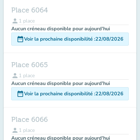
Place 6064
person
1
place
Aucun créneau disponible pour aujourd'hui
date_range
Voir la prochaine disponibilité
:
22/08/2026
Place 6065
person
1
place
Aucun créneau disponible pour aujourd'hui
date_range
Voir la prochaine disponibilité
:
22/08/2026
Place 6066
person
1
place
Aucun créneau disponible pour aujourd'hui