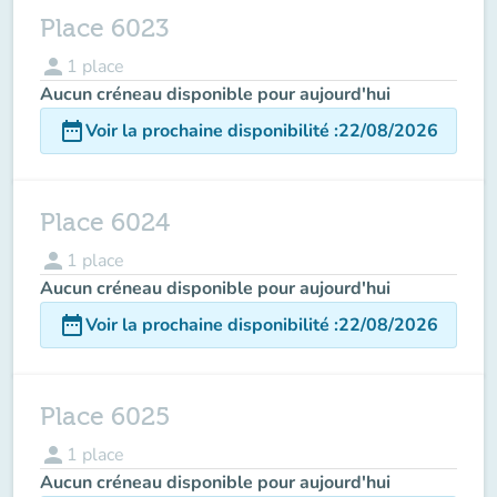
Place 6023
person
1
place
Aucun créneau disponible pour aujourd'hui
date_range
Voir la prochaine disponibilité
:
22/08/2026
Place 6024
person
1
place
Aucun créneau disponible pour aujourd'hui
date_range
Voir la prochaine disponibilité
:
22/08/2026
Place 6025
person
1
place
Aucun créneau disponible pour aujourd'hui