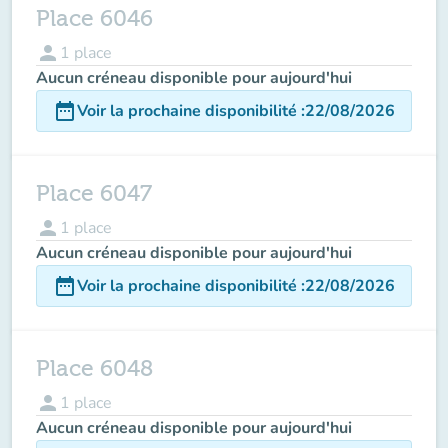
Place 6046
person
1
place
Aucun créneau disponible pour aujourd'hui
date_range
Voir la prochaine disponibilité
:
22/08/2026
Place 6047
person
1
place
Aucun créneau disponible pour aujourd'hui
date_range
Voir la prochaine disponibilité
:
22/08/2026
Place 6048
person
1
place
Aucun créneau disponible pour aujourd'hui