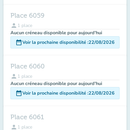
Place 6059
person
1
place
Aucun créneau disponible pour aujourd'hui
date_range
Voir la prochaine disponibilité
:
22/08/2026
Place 6060
person
1
place
Aucun créneau disponible pour aujourd'hui
date_range
Voir la prochaine disponibilité
:
22/08/2026
Place 6061
person
1
place