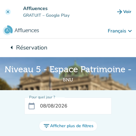
Aller au contenu principal
Affluences
arrow_forward
Voir
clear
(nouve
GRATUIT
– Google Play
keyboard_arrow_down
Français
arrow_left
Réservation
Retour à :
Niveau 5 - Espace Patrimoine -
BNU
Pour quel jour ?
calendar_today
filter_list
Afficher plus de filtres