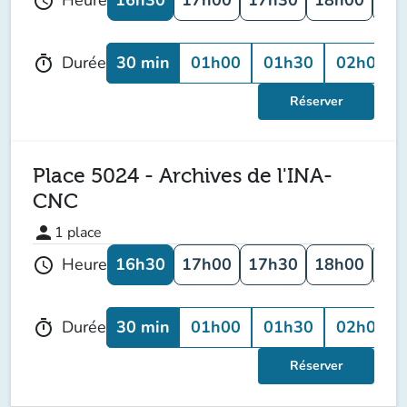
Heure
schedule
30 min
01h00
01h30
02h00
Durée
timer
Réserver
Place 5024 - Archives de l'INA-
CNC
person
1
place
16h30
17h00
17h30
18h00
18
Heure
schedule
30 min
01h00
01h30
02h00
Durée
timer
Réserver