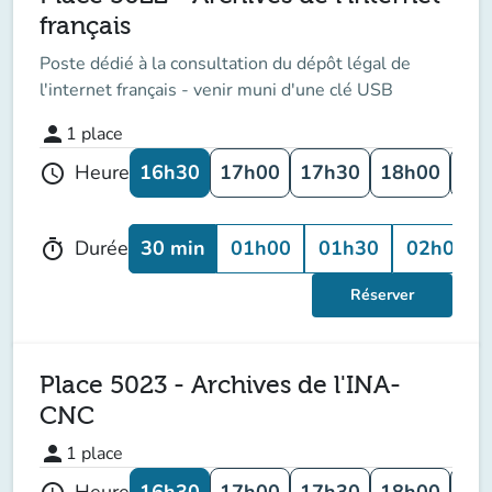
français
Poste dédié à la consultation du dépôt légal de
l'internet français - venir muni d'une clé USB
person
1
place
16h30
17h00
17h30
18h00
18
Heure
schedule
30 min
01h00
01h30
02h00
Durée
timer
Réserver
Place 5023 - Archives de l'INA-
CNC
person
1
place
16h30
17h00
17h30
18h00
18