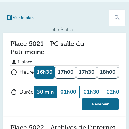
map
search
Voir le plan
(nouvel onglet)
4
résultats
Place 5021 - PC salle du
Patrimoine
person
1
place
16h30
17h00
17h30
18h00
18
Heure
schedule
30 min
01h00
01h30
02h00
Durée
timer
Réserver
Place 5022 - Archives de l'internet