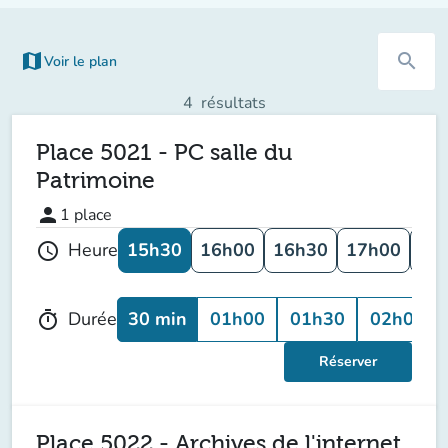
map
search
Voir le plan
(nouvel onglet)
4
résultats
Place 5021 - PC salle du
Patrimoine
person
1
place
15h30
16h00
16h30
17h00
17
Heure
schedule
30 min
01h00
01h30
02h00
Durée
timer
Réserver
Place 5022 - Archives de l'internet