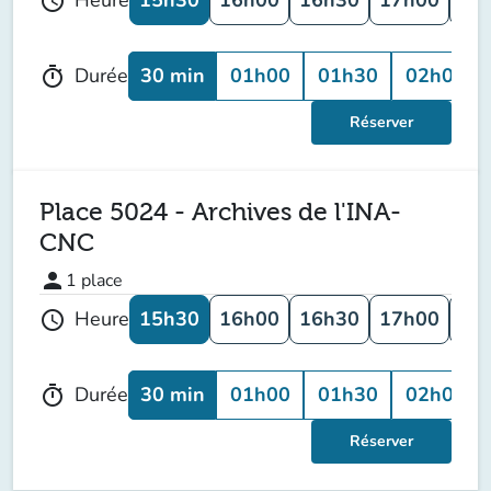
Heure
schedule
30 min
01h00
01h30
02h00
Durée
timer
Réserver
Place 5024 - Archives de l'INA-
CNC
person
1
place
15h30
16h00
16h30
17h00
17
Heure
schedule
30 min
01h00
01h30
02h00
Durée
timer
Réserver