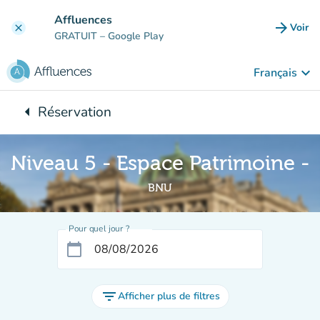
Aller au contenu principal
Affluences
arrow_forward
Voir
clear
(nouve
GRATUIT
– Google Play
keyboard_arrow_down
Français
arrow_left
Réservation
Retour à :
Niveau 5 - Espace Patrimoine -
BNU
Pour quel jour ?
calendar_today
filter_list
Afficher plus de filtres