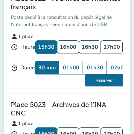
français
Poste dédié à la consultation du dépôt légal de
l'internet français - venir muni d'une clé USB
person
1
place
15h30
16h00
16h30
17h00
17
Heure
schedule
30 min
01h00
01h30
02h00
Durée
timer
Réserver
Place 5023 - Archives de l'INA-
CNC
person
1
place
15h30
16h00
16h30
17h00
17