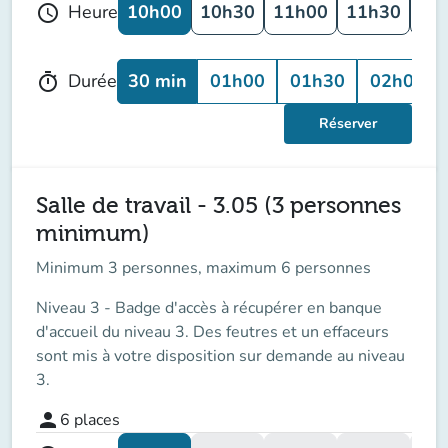
10h00
10h30
11h00
11h30
12
Heure
schedule
30 min
01h00
01h30
02h00
Durée
timer
Réserver
Salle de travail - 3.05 (3 personnes
minimum)
Minimum 3 personnes, maximum 6 personnes
Niveau 3 - Badge d'accès à récupérer en banque
d'accueil du niveau 3. Des feutres et un effaceurs
sont mis à votre disposition sur demande au niveau
3.
person
6
places