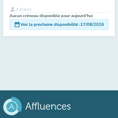
person
4
places
Aucun créneau disponible pour aujourd'hui
date_range
Voir la prochaine disponibilité
:
17/08/2026