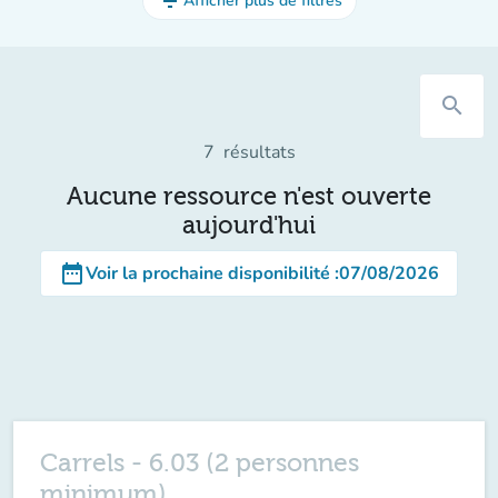
filter_list
Afficher plus de filtres
search
7
résultats
Aucune ressource n'est ouverte
aujourd'hui
date_range
Voir la prochaine disponibilité
:
07/08/2026
Carrels - 6.03 (2 personnes
minimum)