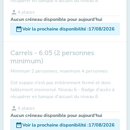
récupérer en banque d'accueil du niveau 6.
person
4
places
Aucun créneau disponible pour aujourd'hui
date_range
Voir la prochaine disponibilité
:
17/08/2026
Carrels - 6.05 (2 personnes
minimum)
Minimum 2 personnes, maximum 4 personnes
Cet espace n'est pas entièrement fermé et donc
faiblement insonorisé. Niveau 6 - Badge d'accès à
récupérer en banque d'accueil du niveau 6.
person
4
places
Aucun créneau disponible pour aujourd'hui
date_range
Voir la prochaine disponibilité
:
17/08/2026