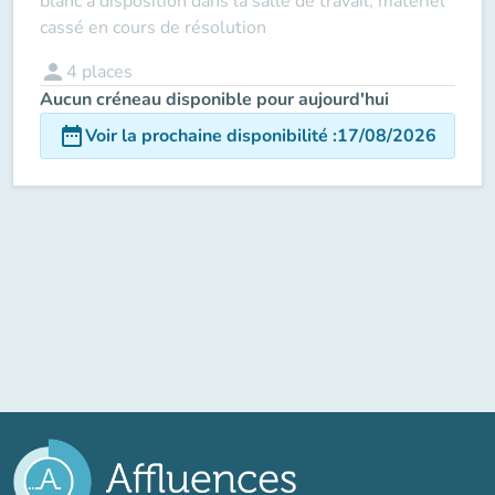
blanc à disposition dans la salle de travail, matériel
cassé en cours de résolution
person
4
places
Aucun créneau disponible pour aujourd'hui
date_range
Voir la prochaine disponibilité
:
17/08/2026