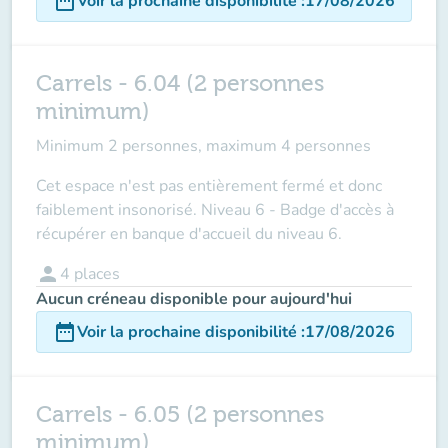
date_range
Voir la prochaine disponibilité
:
17/08/2026
Carrels - 6.04 (2 personnes
minimum)
Minimum 2 personnes, maximum 4 personnes
Cet espace n'est pas entièrement fermé et donc
faiblement insonorisé. Niveau 6 - Badge d'accès à
récupérer en banque d'accueil du niveau 6.
person
4
places
Aucun créneau disponible pour aujourd'hui
date_range
Voir la prochaine disponibilité
:
17/08/2026
Carrels - 6.05 (2 personnes
minimum)