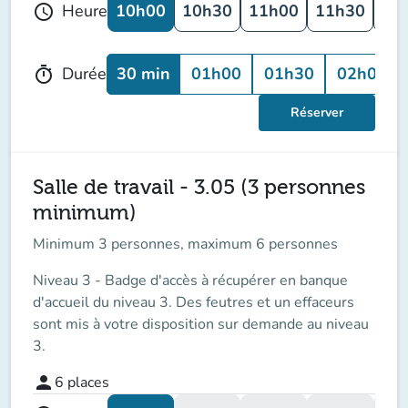
10h00
10h30
11h00
11h30
12
Heure
schedule
30 min
01h00
01h30
02h00
Durée
timer
Réserver
Salle de travail - 3.05 (3 personnes
minimum)
Minimum 3 personnes, maximum 6 personnes
Niveau 3 - Badge d'accès à récupérer en banque
d'accueil du niveau 3. Des feutres et un effaceurs
sont mis à votre disposition sur demande au niveau
3.
person
6
places