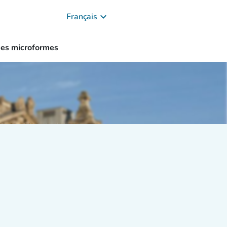
keyboard_arrow_down
Français
des microformes