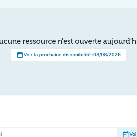
ucune ressource n'est ouverte aujourd'h
date_range
Voir la prochaine disponibilité
:
08/08/2026
date_range
i
Voi