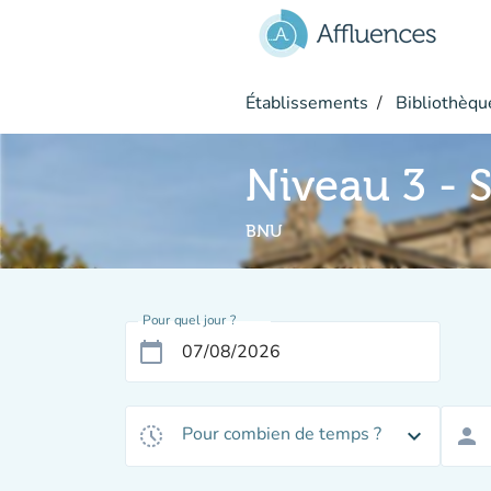
Aller au contenu principal
Établissements
Bibliothèque
Niveau 3 - 
BNU
Pour quel jour ?
calendar_today
Pour combien de temps ?
history_toggle_off
expand_more
person