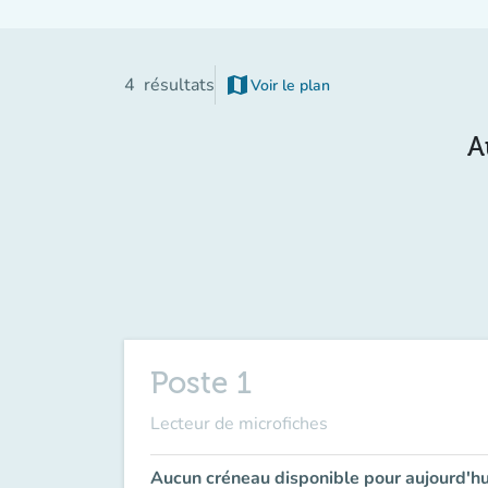
map
4
résultats
Voir le plan
(nouvel onglet)
A
Poste 1
Lecteur de microfiches
Aucun créneau disponible pour aujourd'hu