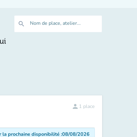
Nom de place, atelier...
search
ui
person
1
place
r la prochaine disponibilité
:
08/08/2026