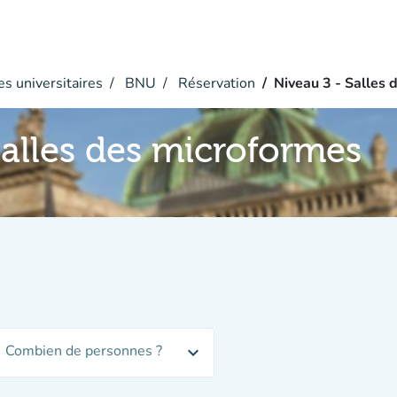
s universitaires
BNU
Réservation
Niveau 3 - Salles 
Salles des microformes
Combien de personnes ?
expand_more