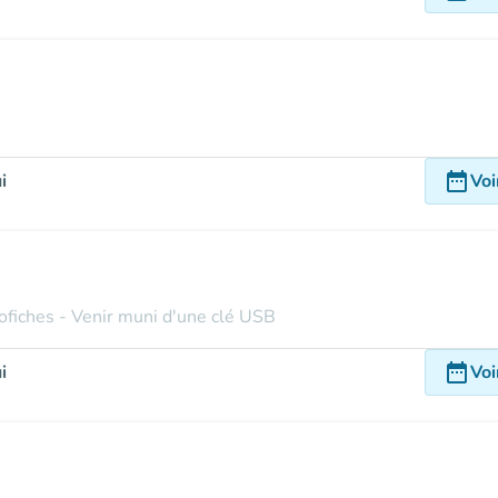
date_range
i
Voi
ofiches - Venir muni d'une clé USB
date_range
i
Voi